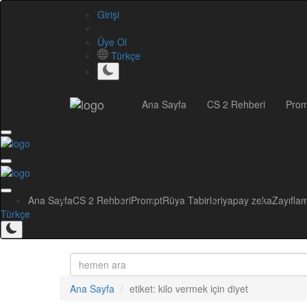
Girişi
/
Üye Ol
Türkçe
Ana Sayfa
CS 2 Rehberi
Prom
Ana Sayfa
CS 2 Rehberi
Prompt
Rüya Tabirleri
yapay zeka
Zayıfla
Türkçe
Ana Sayfa
etiket: kilo vermek için diyet