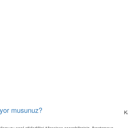
riyor musunuz?
K
muzu nasıl etkilediğini öğrenince şaşırabilirsiniz. Araştırmaya