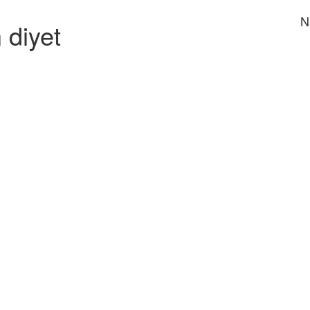
N
n diyet