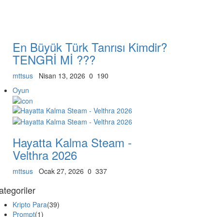
En Büyük Türk Tanrısı Kimdir?
TENGRİ Mİ ???
mttsus
Nisan 13, 2026
0
190
Oyun
Hayatta Kalma Steam -
Velthra 2026
mttsus
Ocak 27, 2026
0
337
ategoriler
Kripto Para
(39)
Prompt
(1)