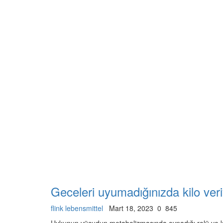
Geceleri uyumadığınızda kilo ve
flink lebensmittel
Mart 18, 2023
0
845
Uykunun vücudun metabolizmasında oynadığı rolü ve kilo