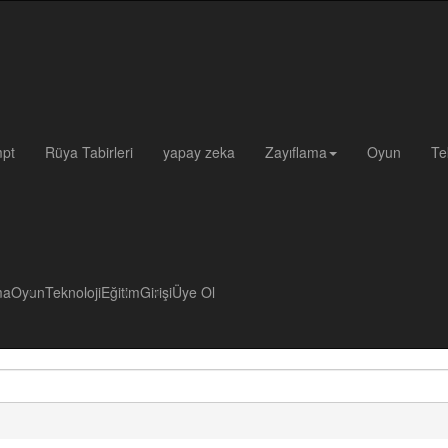
pt
Rüya Tabirleri
yapay zeka
Zayıflama
Oyun
Te
ma
Oyun
Teknoloji
Eğitim
Girişi
Üye Ol