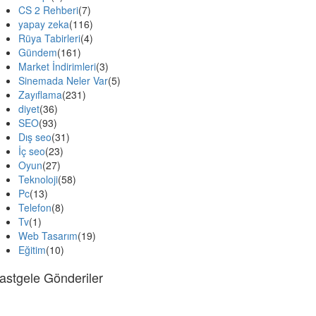
CS 2 Rehberi
(7)
yapay zeka
(116)
Rüya Tabirleri
(4)
Gündem
(161)
Market İndirimleri
(3)
Sinemada Neler Var
(5)
Zayıflama
(231)
diyet
(36)
SEO
(93)
Dış seo
(31)
İç seo
(23)
Oyun
(27)
Teknoloji
(58)
Pc
(13)
Telefon
(8)
Tv
(1)
Web Tasarım
(19)
Eğitim
(10)
astgele Gönderiler