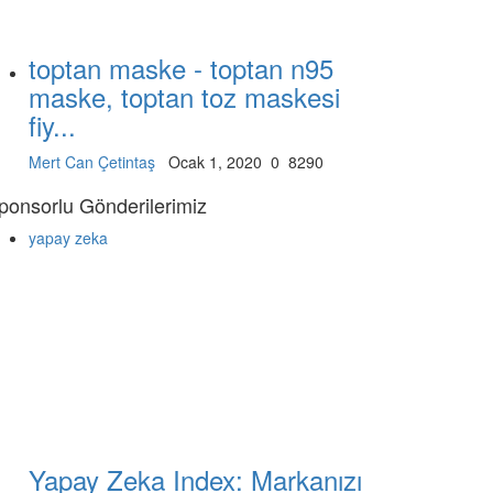
toptan maske - toptan n95
maske, toptan toz maskesi
fiy...
Mert Can Çetintaş
Ocak 1, 2020
0
8290
ponsorlu Gönderilerimiz
yapay zeka
Yapay Zeka Index: Markanızı