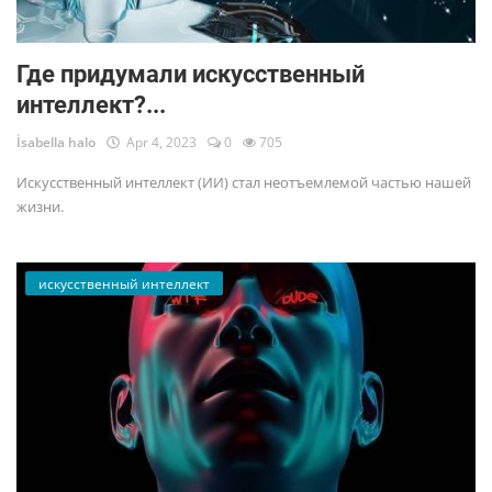
Где придумали искусственный
интеллект?...
İsabella halo
Apr 4, 2023
0
705
Искусственный интеллект (ИИ) стал неотъемлемой частью нашей
жизни.
искусственный интеллект