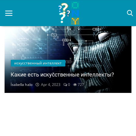
Home
искусственный интеллект
Contact
Какие есть искусственные интеллекты?
искусственный интеллект
İsabella halo
Apr 4, 2023
0
727
Gallery
Login
Register