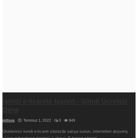
Türkçe
English
Türkçe
German
Russian
İşinizi e-ticarete taşıyın - Şimdi Ücretsiz
Dene
mttsus
Temmuz 1, 2022
0
949
Ürünlerinizi kendi e-ticaret sitenizde satışa sunun, internetten alışveriş