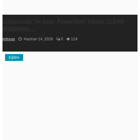
Cihazınızda Yer Açın: PowerShell Tabanlı CLEAR
WINDOWS ...
mttsus
Haziran 14, 2026
0
124
Eğitim