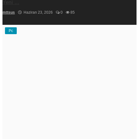
Yeni ...
mttsus
Haziran 23, 2026
0
85
Pc