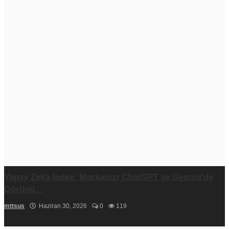
Yapay Zeka Index: Markanızı ChatGPT ve Gemini'de
Görünü...
mttsus
Haziran 30, 2026
0
119