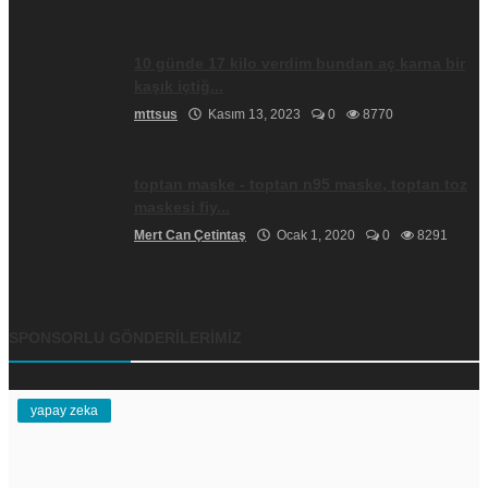
10 günde 17 kilo verdim bundan aç karna bir
kaşık içtiğ...
mttsus
Kasım 13, 2023
0
8770
toptan maske - toptan n95 maske, toptan toz
maskesi fiy...
Mert Can Çetintaş
Ocak 1, 2020
0
8291
SPONSORLU GÖNDERILERIMIZ
yapay zeka