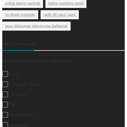
soğuk banyo yapmak
laptop menteşe tamiri
su diyeti yorumları
nedir nft nasıl yapılı
asus bilgisayarı televizyona bağlamak
ANKETI OYLAMA
En Çok Nerede Paylaşım Yapmalıyız
Oyun
Fotoğraf - Video
Teknoloji
Seo
Web Tasarım
Wordpress