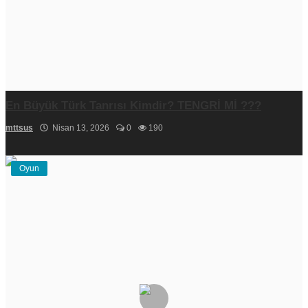
En Büyük Türk Tanrısı Kimdir? TENGRİ Mİ ???
mttsus
Nisan 13, 2026
0
190
Oyun