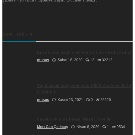
yapan milyonlarca müşteriye ulaşın. E-ticaret sitenizi ...
NASIL YAPILIR
Epson boş kağıt çıkarma sorunu nasıl çözülür
mttsus
Şubat 18, 2020
12
32212
Zayıflamak isteyenler için CİMS Yöntemi ile 14
Günlük A...
mttsus
Kasım 23, 2021
0
25526
Facebook giriş hatası Nasıl Giderilir
Mert Can Çetintaş
Nisan 8, 2020
1
9534