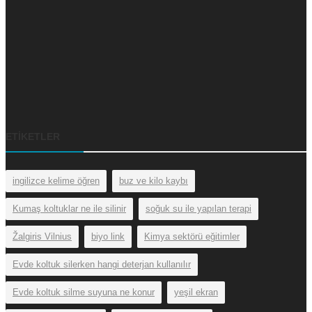
ETIKETLER
ingilizce kelime öğren
buz ve kilo kaybı
Kumaş koltuklar ne ile silinir
soğuk su ile yapılan terapi
Žalgiris Vilnius
biyo link
Kimya sektörü eğitimler
Evde koltuk silerken hangi deterjan kullanılır
Evde koltuk silme suyuna ne konur
yeşil ekran