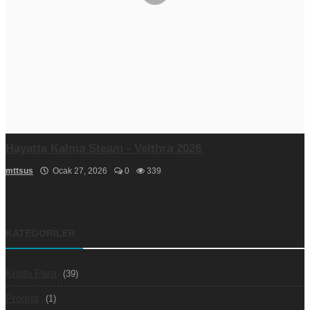
Hayatta Kalma Steam - Velthra 2026
mttsus
Ocak 27, 2026
0
339
KATEGORILER
Kripto Para
(39)
Prompt
(1)