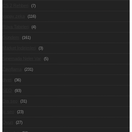
CS 2 Rehberi
(7)
yapay zeka
(116)
Rüya Tabirleri
(4)
Gündem
(161)
Market İndirimleri
(3)
Sinemada Neler Var
(5)
Zayıflama
(231)
diyet
(36)
SEO
(93)
Dış seo
(31)
İç seo
(23)
Oyun
(27)