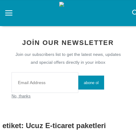
Ana Sayfa
JOIN OUR NEWSLETTER
CS 2 Rehberi
Join our subscribers list to get the latest news, updates
Prompt
and special offers directly in your inbox
Rüya Tabirleri
abone ol
yapay zeka
No, thanks
Zayıflama
Hepsi
etiket: Ucuz E-ticaret paketleri
diyet