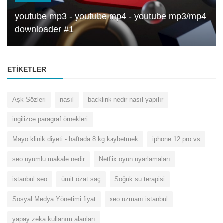
youtube mp3 - youtube mp4 - youtube mp3/mp4
downloader #1
ETIKETLER
Aşk Sözleri
nasıl
backlink nedir nasıl yapılır
ingilizce paragraf örnekleri
Mayo klinik diyeti - haftada 8 kg kaybetmek
iphone 12 pro vs
seo uyumlu makale nedir
Netflix oyun uyarlamaları
istanbul seo
ümit özat saç
Soğuk su terapisi
Sosyal Medya Yönetimi fiyat
seo uzmanı istanbul
yapay zeka kullanım alanları