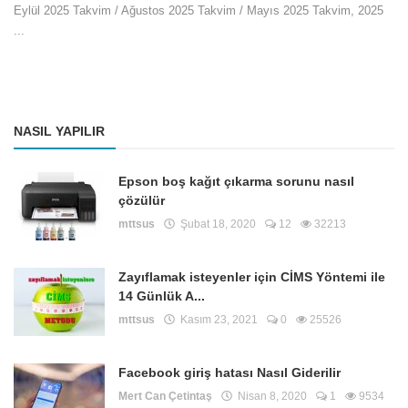
Eylül 2025 Takvim / Ağustos 2025 Takvim / Mayıs 2025 Takvim, 2025
...
NASIL YAPILIR
Epson boş kağıt çıkarma sorunu nasıl
çözülür
mttsus
Şubat 18, 2020
12
32213
Zayıflamak isteyenler için CİMS Yöntemi ile
14 Günlük A...
mttsus
Kasım 23, 2021
0
25526
Facebook giriş hatası Nasıl Giderilir
Mert Can Çetintaş
Nisan 8, 2020
1
9534