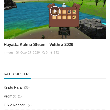
Hayatta Kalma Steam - Velthra 2026
mttsus
Ocak 27, 2026
0
342
KATEGORILER
Kripto Para
(39)
Prompt
(1)
CS 2 Rehberi
(7)