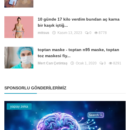
10 günde 17 kilo verdim bundan aç karna
bir kaşık içtiğ...
mttsus
Kasım 13, 2023
0
8778
toptan maske - toptan n95 maske, toptan
toz maskesi fiy...
Mert Can Çetintaş
Ocak 1, 2020
0
8291
SPONSORLU GÖNDERILERIMIZ
yapay zeka