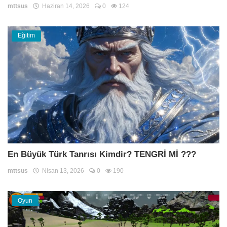
mttsus
Haziran 14, 2026
0
124
Eğitim
En Büyük Türk Tanrısı Kimdir? TENGRİ Mİ ???
mttsus
Nisan 13, 2026
0
190
Oyun