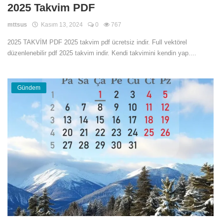
2025 Takvim PDF
Teknoloji
mttsus
Kasım 13, 2024
0
767
Eğitim
2025 TAKVİM PDF 2025 takvim pdf ücretsiz indir. Full vektörel
düzenlenebilir pdf 2025 takvim indir. Kendi takvimini kendin yap....
Girişi
Üye Ol
Gündem
Türkçe