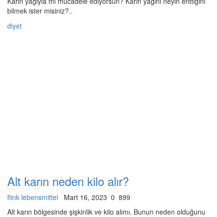
Karın yağıyla mı mücadele ediyorsun? Karın yağını neyin erittiğini
bilmek ister misiniz?..
diyet
Alt karın neden kilo alır?
flink lebensmittel
Mart 16, 2023
0
899
Alt karın bölgesinde şişkinlik ve kilo alımı. Bunun neden olduğunu