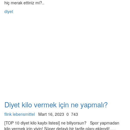
hiç merak ettiniz mi?..
diyet
Diyet kilo vermek için ne yapmalı?
flink lebensmittel
Mart 16, 2023
0
743
[TOP 10 diyet kilo kaybı listesi] ne biliyorsun? Spor yapmadan
kilo vermek için yiyin! Süper detaylı bir tarife planı eklendi!.....