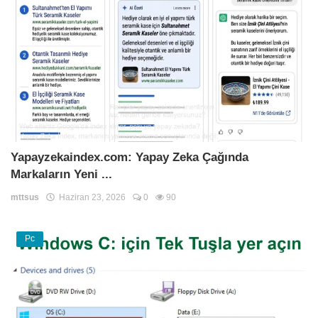
Yapayzekaindex.com: Yapay Zeka Çağında
Markaların Yeni ...
mttsus
Haziran 23, 2026
0
90
Pc