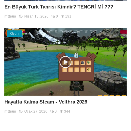
En Büyük Türk Tanrısı Kimdir? TENGRİ Mİ ???
mttsus
Nisan 13, 2026
0
191
Oyun
Hayatta Kalma Steam - Velthra 2026
mttsus
Ocak 27, 2026
0
344