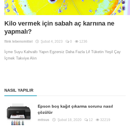
Kilo vermek için sabah aç karnına ne
yapmalı?
flink lebensmittel
Şubat 4, 2023
0
1236
İçme Suyu Kahvaltı Yapın Egzersiz Daha Fazla Lif Tüketin Yeşil Çay
İçmek Takviye Alın
NASIL YAPILIR
Epson boş kağıt çıkarma sorunu nasıl
çözülür
mttsus
Şubat 18, 2020
12
32219