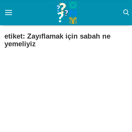
etiket: Zayıflamak için sabah ne
yemeliyiz
Ana Sayfa
CS 2 Rehberi
Prompt
Rüya Tabirleri
yapay zeka
Zayıflama
Oyun