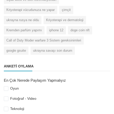
Kriyoterapi vücudunuza ne yapar
çimçit
ukrayna rusya ne oldu
Kriyoterapi ve dermatoloji
Kremden parfüm yapımı
iphone 12
doge coin nft
Call of Duty Moder warfare 3 Sistem gereksinimleri
google gsuite
ukrayna savaşı son durum
ANKETI OYLAMA
En Çok Nerede Paylaşım Yapmalıyız
Oyun
Fotoğraf - Video
Teknoloji