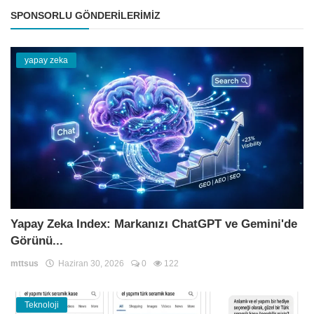
SPONSORLU GÖNDERILERIMIZ
yapay zeka
Yapay Zeka Index: Markanızı ChatGPT ve Gemini'de
Görünü...
mttsus
Haziran 30, 2026
0
122
Teknoloji