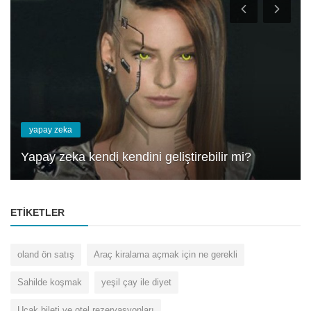
yapay zeka
Yapay zeka kendi kendini geliştirebilir mi?
ETIKETLER
oland ön satış
Araç kiralama açmak için ne gerekli
Sahilde koşmak
yeşil çay ile diyet
Uçak bileti ve otel rezervasyonları