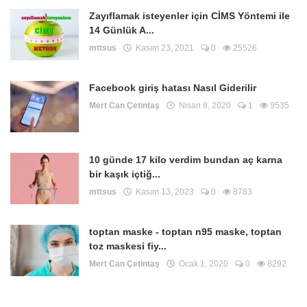
Zayıflamak isteyenler için CİMS Yöntemi ile
14 Günlük A...
mttsus
Kasım 23, 2021
0
25526
Facebook giriş hatası Nasıl Giderilir
Mert Can Çetintaş
Nisan 8, 2020
1
9535
10 günde 17 kilo verdim bundan aç karna
bir kaşık içtiğ...
mttsus
Kasım 13, 2023
0
8783
toptan maske - toptan n95 maske, toptan
toz maskesi fiy...
Mert Can Çetintaş
Ocak 1, 2020
0
8292