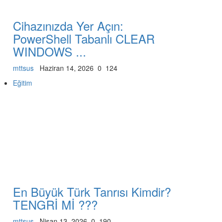
Cihazınızda Yer Açın:
PowerShell Tabanlı CLEAR
WINDOWS ...
mttsus
Haziran 14, 2026
0
124
Eğitim
En Büyük Türk Tanrısı Kimdir?
TENGRİ Mİ ???
mttsus
Nisan 13, 2026
0
190