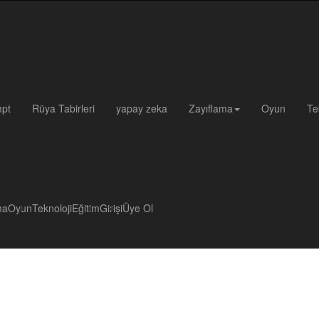
pt
Rüya Tabirleri
yapay zeka
Zayıflama
Oyun
Te
ma
Oyun
Teknoloji
Eğitim
Girişi
Üye Ol