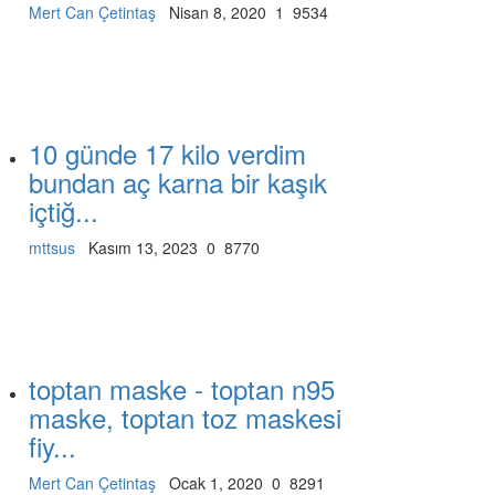
Mert Can Çetintaş
Nisan 8, 2020
1
9534
10 günde 17 kilo verdim
bundan aç karna bir kaşık
içtiğ...
mttsus
Kasım 13, 2023
0
8770
toptan maske - toptan n95
maske, toptan toz maskesi
fiy...
Mert Can Çetintaş
Ocak 1, 2020
0
8291