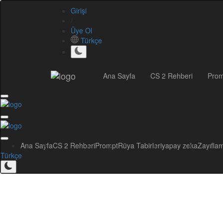
Girişi
/
Üye Ol
Türkçe
Ana Sayfa
CS 2 Rehberi
Prom
Ana Sayfa
CS 2 Rehberi
Prompt
Rüya Tabirleri
yapay zeka
Zayıfla
Türkçe