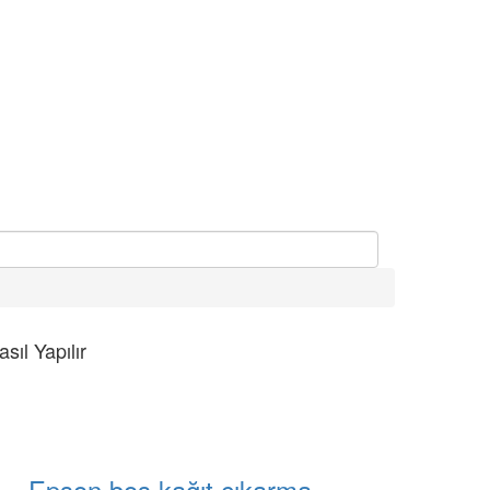
asıl Yapılır
Epson boş kağıt çıkarma