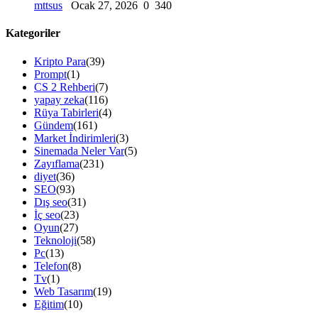
mttsus
Ocak 27, 2026
0
340
Kategoriler
Kripto Para
(39)
Prompt
(1)
CS 2 Rehberi
(7)
yapay zeka
(116)
Rüya Tabirleri
(4)
Gündem
(161)
Market İndirimleri
(3)
Sinemada Neler Var
(5)
Zayıflama
(231)
diyet
(36)
SEO
(93)
Dış seo
(31)
İç seo
(23)
Oyun
(27)
Teknoloji
(58)
Pc
(13)
Telefon
(8)
Tv
(1)
Web Tasarım
(19)
Eğitim
(10)