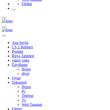
Eğitim
Ana Sayfa
CS 2 Rehberi
Prompt
Rüya Tabirleri
yapay zeka
Zayıflama
Hepsi
diyet
Oyun
Teknoloji
Hepsi
Pc
Telefon
Tv
Web Tasarım
Eğitim