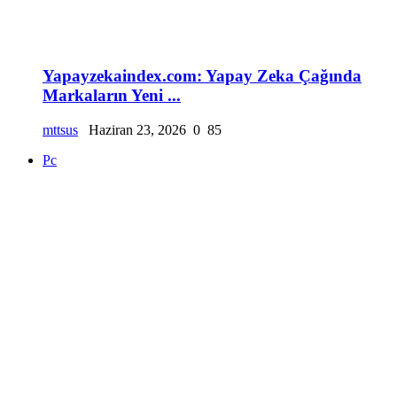
Yapayzekaindex.com: Yapay Zeka Çağında
Markaların Yeni ...
mttsus
Haziran 23, 2026
0
85
Pc