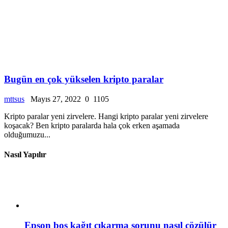
Bugün en çok yükselen kripto paralar
mttsus
Mayıs 27, 2022
0
1105
Kripto paralar yeni zirvelere. Hangi kripto paralar yeni zirvelere
koşacak? Ben kripto paralarda hala çok erken aşamada
olduğumuzu...
Nasıl Yapılır
Epson boş kağıt çıkarma sorunu nasıl çözülür