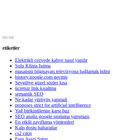
etiketler
Elektrikli cezvede kahve nasıl yapılır
Sulu Klima Isıtma
masaüstü bilgisayarı televizyona bağlamak hdmi
history.google.com geçmiş
Sevgiliye güzel sözler kısa
ücretsiz link kısaltma
semantik SEO
Ne kadar yürüyüş yapmali
proposes strict for artificial intelligence
Yağ birikintilerine karşı buz
SEO analiz google sıralama yarışması
En etkili zayıflama yöntemleri
Kalp dostu baharatlar
cs2 çıkış
Fyra Arazi Satışı