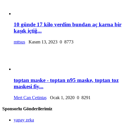
10 günde 17 kilo verdim bundan aç karna bir
kaşık içtiğ...
mttsus
Kasım 13, 2023
0
8773
toptan maske - toptan n95 maske, toptan toz
maskesi fiy...
Mert Can Çetintaş
Ocak 1, 2020
0
8291
Sponsorlu Gönderilerimiz
yapay zeka