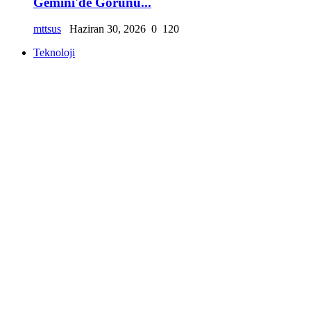
Gemini'de Görünü...
mttsus
Haziran 30, 2026
0
120
Teknoloji