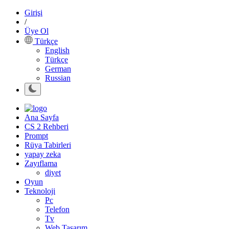
Girişi
/
Üye Ol
Türkçe
English
Türkçe
German
Russian
Ana Sayfa
CS 2 Rehberi
Prompt
Rüya Tabirleri
yapay zeka
Zayıflama
diyet
Oyun
Teknoloji
Pc
Telefon
Tv
Web Tasarım