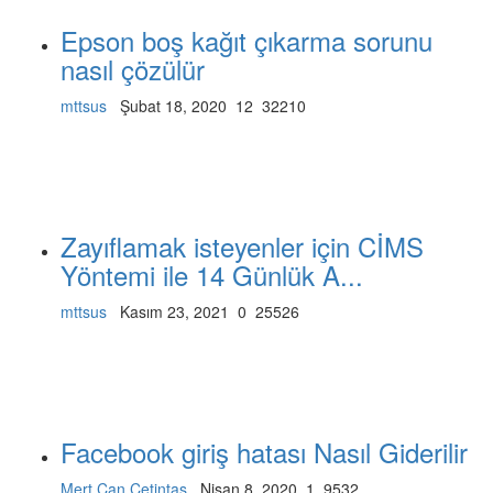
Epson boş kağıt çıkarma sorunu
nasıl çözülür
mttsus
Şubat 18, 2020
12
32210
Zayıflamak isteyenler için CİMS
Yöntemi ile 14 Günlük A...
mttsus
Kasım 23, 2021
0
25526
Facebook giriş hatası Nasıl Giderilir
Mert Can Çetintaş
Nisan 8, 2020
1
9532