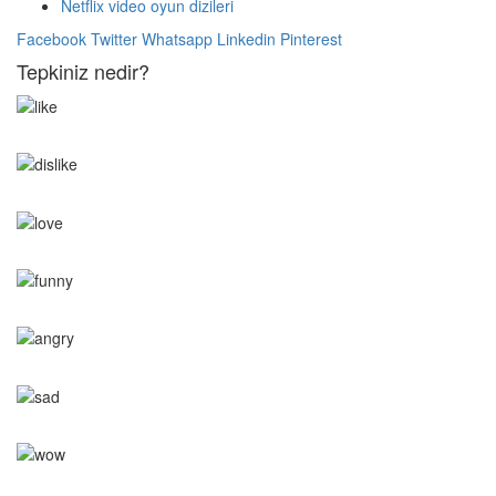
Netflix video oyun dizileri
Facebook
Twitter
Whatsapp
Linkedin
Pinterest
Tepkiniz nedir?
0
Beğendim
0
Sevdim
0
Sevgi Dolu
0
Komik
0
Kötü
0
Üzgün
0
Wow