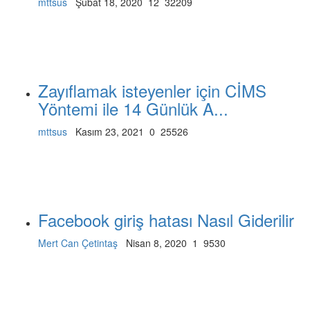
mttsus
Şubat 18, 2020
12
32209
Zayıflamak isteyenler için CİMS
Yöntemi ile 14 Günlük A...
mttsus
Kasım 23, 2021
0
25526
Facebook giriş hatası Nasıl Giderilir
Mert Can Çetintaş
Nisan 8, 2020
1
9530