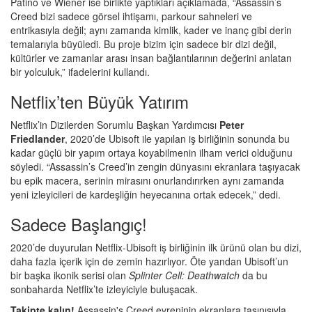
Patino ve Wiener ise birlikte yaptıkları açıklamada, “Assassin’s
Creed bizi sadece görsel ihtişamı, parkour sahneleri ve
entrikasıyla değil; aynı zamanda kimlik, kader ve inanç gibi derin
temalarıyla büyüledi. Bu proje bizim için sadece bir dizi değil,
kültürler ve zamanlar arası insan bağlantılarının değerini anlatan
bir yolculuk,” ifadelerini kullandı.
Netflix’ten Büyük Yatırım
Netflix’in Dizilerden Sorumlu Başkan Yardımcısı
Peter
Friedlander
, 2020’de Ubisoft ile yapılan iş birliğinin sonunda bu
kadar güçlü bir yapım ortaya koyabilmenin ilham verici olduğunu
söyledi. “Assassin’s Creed’in zengin dünyasını ekranlara taşıyacak
bu epik macera, serinin mirasını onurlandırırken aynı zamanda
yeni izleyicileri de kardeşliğin heyecanına ortak edecek,” dedi.
Sadece Başlangıç!
2020’de duyurulan Netflix-Ubisoft iş birliğinin ilk ürünü olan bu dizi,
daha fazla içerik için de zemin hazırlıyor. Öte yandan Ubisoft’un
bir başka ikonik serisi olan
Splinter Cell: Deathwatch
da bu
sonbaharda Netflix’te izleyiciyle buluşacak.
Takipte kalın!
Assassin's Creed evreninin ekranlara taşınışıyla