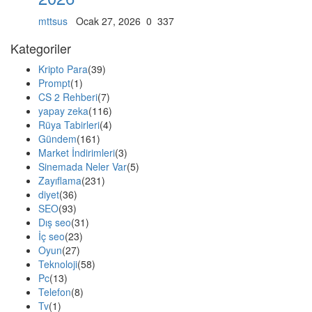
mttsus
Ocak 27, 2026
0
337
Kategoriler
Kripto Para
(39)
Prompt
(1)
CS 2 Rehberi
(7)
yapay zeka
(116)
Rüya Tabirleri
(4)
Gündem
(161)
Market İndirimleri
(3)
Sinemada Neler Var
(5)
Zayıflama
(231)
diyet
(36)
SEO
(93)
Dış seo
(31)
İç seo
(23)
Oyun
(27)
Teknoloji
(58)
Pc
(13)
Telefon
(8)
Tv
(1)