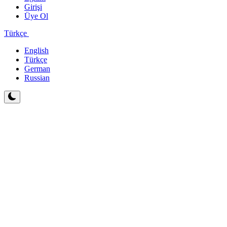
Girişi
Üye Ol
Türkçe
English
Türkçe
German
Russian