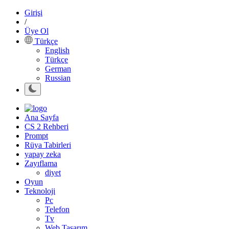
Girişi
/
Üye Ol
Türkçe
English
Türkçe
German
Russian
Ana Sayfa
CS 2 Rehberi
Prompt
Rüya Tabirleri
yapay zeka
Zayıflama
diyet
Oyun
Teknoloji
Pc
Telefon
Tv
Web Tasarım