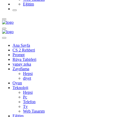
Eğitim
Ana Sayfa
CS 2 Rehberi
Prompt
Rüya Tabirleri
yapay zeka
Zayıflama
Hepsi
diyet
Oyun
Teknoloji
Hepsi
Pc
Telefon
Tv
Web Tasarım
Eğitim