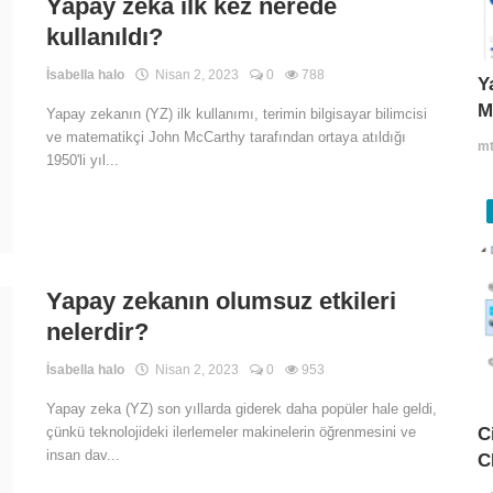
Yapay zeka ilk kez nerede
kullanıldı?
İsabella halo
Nisan 2, 2023
0
788
Y
M
Yapay zekanın (YZ) ilk kullanımı, terimin bilgisayar bilimcisi
ve matematikçi John McCarthy tarafından ortaya atıldığı
mt
1950'li yıl...
Yapay zekanın olumsuz etkileri
nelerdir?
İsabella halo
Nisan 2, 2023
0
953
Yapay zeka (YZ) son yıllarda giderek daha popüler hale geldi,
C
çünkü teknolojideki ilerlemeler makinelerin öğrenmesini ve
insan dav...
C