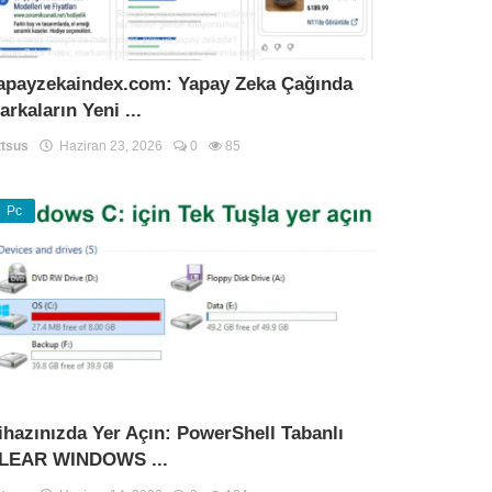
apayzekaindex.com: Yapay Zeka Çağında
arkaların Yeni ...
tsus
Haziran 23, 2026
0
85
Pc
ihazınızda Yer Açın: PowerShell Tabanlı
LEAR WINDOWS ...