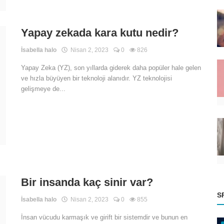
Yapay zekada kara kutu nedir?
İsabella halo
Nisan 2, 2023
0
826
Yapay Zeka (YZ), son yıllarda giderek daha popüler hale gelen
ve hızla büyüyen bir teknoloji alanıdır. YZ teknolojisi
gelişmeye de...
Bir insanda kaç sinir var?
S
İsabella halo
Nisan 2, 2023
0
855
İnsan vücudu karmaşık ve girift bir sistemdir ve bunun en