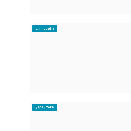
yapay zeka
Gündem
yapay zeka
Edirne Trafiği Kakava-Hıdrellez Şe
nedeniyle durma noktasına g...