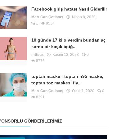
Facebook giriş hatası Nasıl Giderilir
Mert Can Çetintaş
Nisan 8, 2020
1
9534
10 günde 17 kilo verdim bundan aç
karna bir kaşık içtiğ...
mttsus
Kasım 13, 2023
0
8776
toptan maske - toptan n95 maske,
toptan toz maskesi fiy...
Mert Can Çetintaş
Ocak 1, 2020
0
8291
PONSORLU GÖNDERILERIMIZ