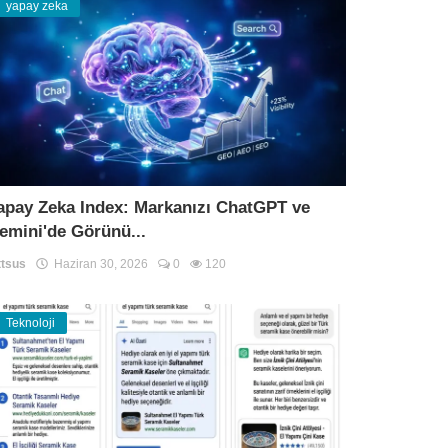
yapay zeka
apay Zeka Index: Markanızı ChatGPT ve
emini'de Görünü...
tsus
Haziran 30, 2026
0
120
Teknoloji