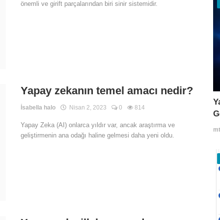
önemli ve girift parçalarından biri sinir sistemidir.
Yapay zekanın temel amacı nedir?
Y
İsabella halo
Nisan 2, 2023
0
814
G
Yapay Zeka (AI) onlarca yıldır var, ancak araştırma ve
mt
geliştirmenin ana odağı haline gelmesi daha yeni oldu.