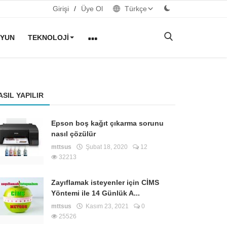
Girişi
/
Üye Ol
Türkçe
YUN
TEKNOLOJI
ASIL YAPILIR
Epson boş kağıt çıkarma sorunu
nasıl çözülür
mttsus
Şubat 18, 2020
12
32213
Zayıflamak isteyenler için CİMS
Yöntemi ile 14 Günlük A...
mttsus
Kasım 23, 2021
0
25526