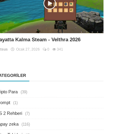
ayatta Kalma Steam - Velthra 2026
tsus
Ocak 27, 2026
0
341
ATEGORILER
ipto Para
(39)
rompt
(1)
S 2 Rehberi
(7)
apay zeka
(116)