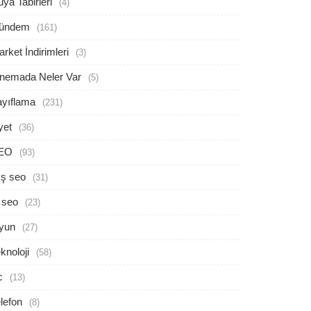
ya Tabirleri
(4)
ündem
(161)
rket İndirimleri
(3)
inemada Neler Var
(5)
ayıflama
(231)
yet
(36)
EO
(93)
ış seo
(31)
 seo
(23)
yun
(27)
knoloji
(58)
c
(13)
lefon
(8)