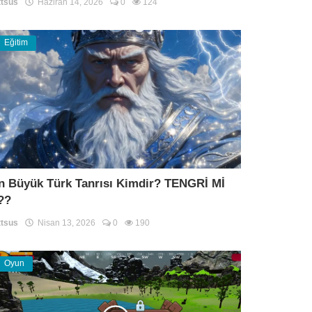
tsus
Haziran 14, 2026
0
124
Eğitim
n Büyük Türk Tanrısı Kimdir? TENGRİ Mİ
??
tsus
Nisan 13, 2026
0
190
Oyun