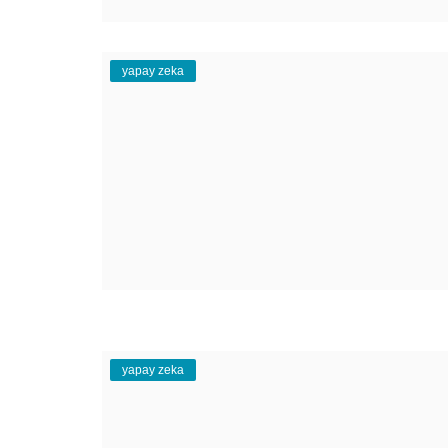
Teknoloji
Eğitim
yapay zeka
Girişi
Üye Ol
Türkçe
yapay zeka