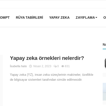
ROMPT
RÜYA TABIRLERI
YAPAY ZEKA
ZAYIFLAMA
O
N
Yapay zeka örnekleri nelerdir?
İsabella halo
Nisan 2, 2023
0
831
Yapay zeka (YZ), insan zeka süreçlerinin makineler, özellikle
de bilgisayar sistemleri tarafından simüle edilmesidir.