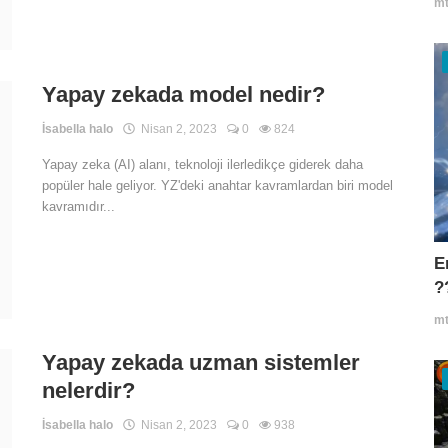
mt
Yapay zekada model nedir?
İsabella halo
Nisan 2, 2023
0
824
Yapay zeka (AI) alanı, teknoloji ilerledikçe giderek daha
popüler hale geliyor. YZ'deki anahtar kavramlardan biri model
kavramıdır...
E
?
mt
Yapay zekada uzman sistemler
nelerdir?
İsabella halo
Nisan 2, 2023
0
938