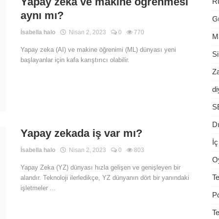
Yapay zeka ve makine öğrenmesi
Rü
aynı mı?
G
İsabella halo
Nisan 2, 2023
0
770
Ma
Yapay zeka (AI) ve makine öğrenimi (ML) dünyası yeni
S
başlayanlar için kafa karıştırıcı olabilir.
Z
di
S
D
Yapay zekada iş var mı?
İç
İsabella halo
Nisan 2, 2023
0
803
O
Yapay Zeka (YZ) dünyası hızla gelişen ve genişleyen bir
Te
alandır. Teknoloji ilerledikçe, YZ dünyanın dört bir yanındaki
işletmeler ...
P
Te