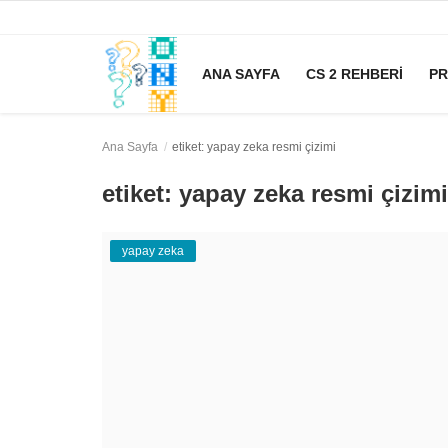
ANA SAYFA
CS 2 REHBERI
P
Ana Sayfa
etiket: yapay zeka resmi çizimi
Ana Sayfa
etiket: yapay zeka resmi çizimi
CS 2 Rehberi
yapay zeka
Prompt
Rüya Tabirleri
yapay zeka
Zayıflama
Oyun