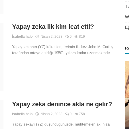
T
W
Yapay zeka ilk kim icat etti?
Eğ
İsabella halo
Nisan 2, 2023
0
819
Yapay zekanın (YZ) kökenleri, terimin ilk kez John McCarthy
R
tarafından ortaya atıldığı 1950'li yıllara kadar uzanmaktadır....
Zayıflama
Yapay zeka denince akla ne gelir?
nlikleri
Yoga, seksi daha parlak hale getirmeye
İsabella halo
Nisan 2, 2023
0
758
yardımcı olacaktır. Kadın libid...
Yapay zekayı (YZ) düşündüğünüzde, muhtemelen aklınıza