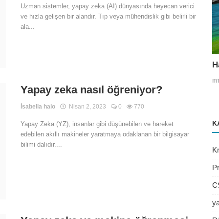
Uzman sistemler, yapay zeka (AI) dünyasında heyecan verici
ve hızla gelişen bir alandır. Tıp veya mühendislik gibi belirli bir
ala...
H
mt
Yapay zeka nasıl öğreniyor?
İsabella halo
Nisan 2, 2023
0
770
K
Yapay Zeka (YZ), insanlar gibi düşünebilen ve hareket
edebilen akıllı makineler yaratmaya odaklanan bir bilgisayar
bilimi dalıdır....
Kr
P
C
y