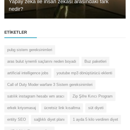
Yapay zeka ile insan zekası arasındaki fark
nedir?
ETIKETLER
pubg sistem gereksinimleri
aras bulut iynemli saçlarını neden boyadı
Buz paketleri
artificial intelligence jobs
youtube mp3 dönüştürücü eklenti
Call of Duty Moder warfare 3 Sistem gereksinimleri
satılık instagram hesabı wm aracı
Zip Şifre Kırıcı Program
erkek kriyomasaj
ücretsiz link kısaltma
süt diyeti
entity SEO
sağlıklı diyet planı
1 ayda 5 kilo verdiren diyet