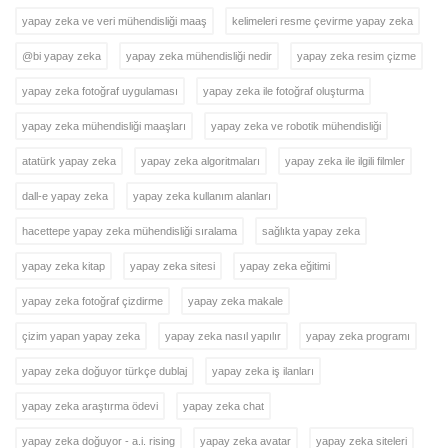
yapay zeka ve veri mühendisliği maaş
kelimeleri resme çevirme yapay zeka
@bi yapay zeka
yapay zeka mühendisliği nedir
yapay zeka resim çizme
yapay zeka fotoğraf uygulaması
yapay zeka ile fotoğraf oluşturma
yapay zeka mühendisliği maaşları
yapay zeka ve robotik mühendisliği
atatürk yapay zeka
yapay zeka algoritmaları
yapay zeka ile ilgili filmler
dall-e yapay zeka
yapay zeka kullanım alanları
hacettepe yapay zeka mühendisliği sıralama
sağlıkta yapay zeka
yapay zeka kitap
yapay zeka sitesi
yapay zeka eğitimi
yapay zeka fotoğraf çizdirme
yapay zeka makale
çizim yapan yapay zeka
yapay zeka nasıl yapılır
yapay zeka programı
yapay zeka doğuyor türkçe dublaj
yapay zeka iş ilanları
yapay zeka araştırma ödevi
yapay zeka chat
yapay zeka doğuyor - a.i. rising
yapay zeka avatar
yapay zeka siteleri