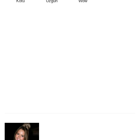
Kötü
Üzgün
Wow