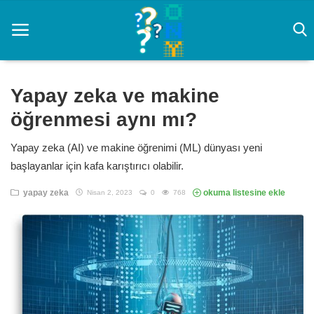
Yapay zeka ve makine
öğrenmesi aynı mı?
Ana Sayfa
Yapay zeka (AI) ve makine öğrenimi (ML) dünyası yeni
CS 2 Rehberi
başlayanlar için kafa karıştırıcı olabilir.
Prompt
yapay zeka
okuma listesine ekle
Nisan 2, 2023
0
768
Rüya Tabirleri
yapay zeka
Zayıflama
Oyun