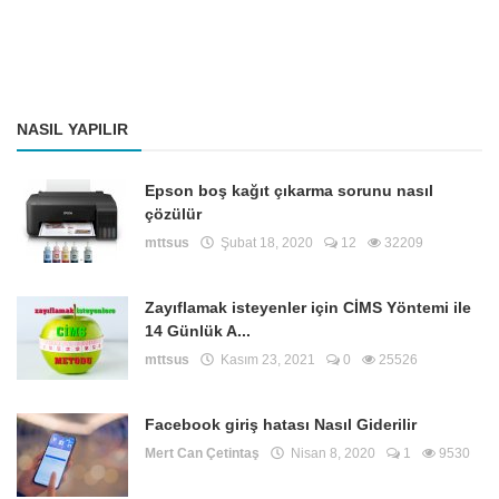
NASIL YAPILIR
Epson boş kağıt çıkarma sorunu nasıl
çözülür
mttsus
Şubat 18, 2020
12
32209
Zayıflamak isteyenler için CİMS Yöntemi ile
14 Günlük A...
mttsus
Kasım 23, 2021
0
25526
Facebook giriş hatası Nasıl Giderilir
Mert Can Çetintaş
Nisan 8, 2020
1
9530