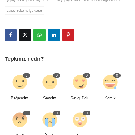
yapay zeka ne işe yarar
Tepkiniz nedir?
0
0
0
0
Beğendim
Sevdim
Sevgi Dolu
Komik
0
0
0