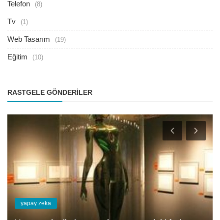
Telefon
(8)
Tv
(1)
Web Tasarım
(19)
Eğitim
(10)
RASTGELE GÖNDERILER
yapay zeka