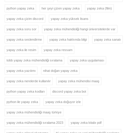
python yapay zeka
her şeyi çizen yapay zeka
yapay zeka (film)
yapay zeka çizim discord
yapay zeka yüksek lisans
yapay zeka soru sor
yapay zeka mühendisliği hangi üniversitelerde var
yapay zeka seslendirme
yapay zeka hakkında bilgi
yapay zeka sanatı
yapay zeka ile resim
yapay zeka ressam
tobb yapay zeka mühendisliği sıralama
yapay zeka uygulaması
yapay zeka yazılımı
nihat doğan yapay zeka
yapay zeka nerelerde kullanılır
yapay zeka mühendisi maaş
python yapay zeka kodları
discord yapay zeka bot
python ile yapay zeka
yapay zeka doğuyor izle
yapay zeka mühendisliği maaş türkiye
yapay zeka mühendisliği sıralama 2023
yapay zeka kitabı pdf
yapay zeka görsel oluşturma
itü yapay zeka ve veri mühendisliği sıralama