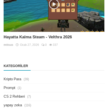
Hayatta Kalma Steam - Velthra 2026
mttsus
Ocak 27, 2026
0
337
KATEGORILER
Kripto Para
(39)
Prompt
(1)
CS 2 Rehberi
(7)
yapay zeka
(116)