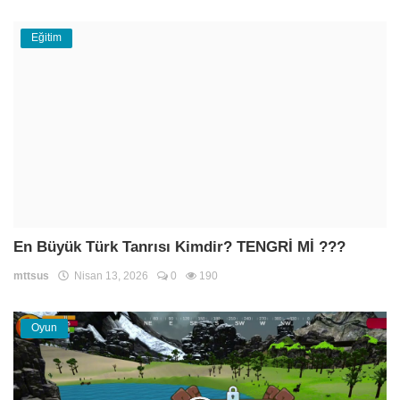
Eğitim
En Büyük Türk Tanrısı Kimdir? TENGRİ Mİ ???
mttsus
Nisan 13, 2026
0
190
Oyun