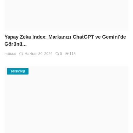
Yapay Zeka Index: Markanızı ChatGPT ve Gemini'de
Görünü...
mttsus
Haziran 30, 2026
0
118
Teknoloji