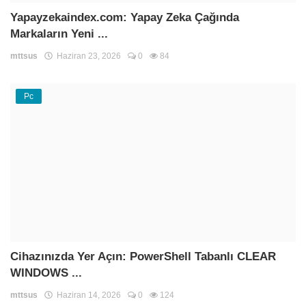
Yapayzekaindex.com: Yapay Zeka Çağında
Markaların Yeni ...
mttsus
Haziran 23, 2026
0
84
Pc
Cihazınızda Yer Açın: PowerShell Tabanlı CLEAR
WINDOWS ...
mttsus
Haziran 14, 2026
0
124