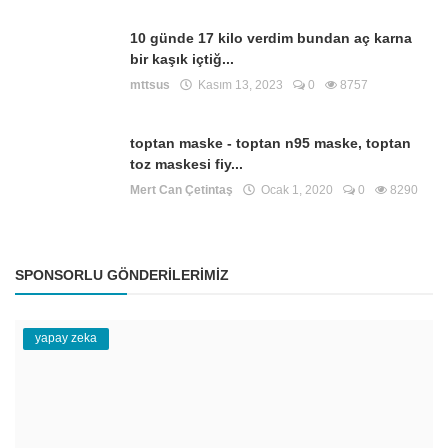
10 günde 17 kilo verdim bundan aç karna
bir kaşık içtiğ...
mttsus
Kasım 13, 2023
0
8757
toptan maske - toptan n95 maske, toptan
toz maskesi fiy...
Mert Can Çetintaş
Ocak 1, 2020
0
8290
SPONSORLU GÖNDERILERIMIZ
yapay zeka