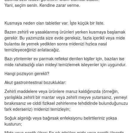
Yani, seçim senin. Kendine zarar verme.
Kusmaya neden olan tabletler var. İşte küçük bir liste.
Bazen zehirli ve yasaklanmış ürünleri yerken kusmaya başlamak
gerekir. Bu yazımızda size evde gereksiz, fazla içerikli veya mide
bulantısı ile yemek yedikten sonra midenizi hızlıca nasıl
temizleyeceğinizi anlatacağız.
Bazı yöntemler ev parmak refleksi denilen kişiler için, bazıları ise
mide rahatsızlığı olan mideyi temizlemek isteyenler için uygundur.
Hangi pozisyon gerekli?
Akut gastrointestinal bozukluklar:
Zehirli maddelere veya ürünlere maruz kaldığınızda (örneğin,
yanlışlıkla zehirli bir mantar veya zehirli meyve yutarsanız, yemeyi
bırakırsanız ve ciddi fiziksel zehirlenme tehdidinde bulunduğunuzu
fark ederseniz) midenizi temizleyin;
Soğuk algınlığı veya bağırsak enfeksiyonu belirtileriniz yoksa
kusturun;
Mide veya peptik ülser: En sık görülen mide veya peptik ülserdir