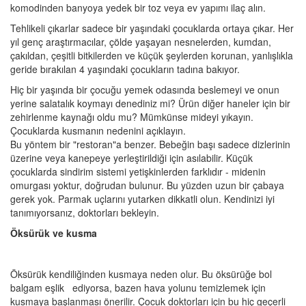
komodinden banyoya yedek bir toz veya ev yapımı ilaç alın.
Tehlikeli çıkarlar sadece bir yaşındaki çocuklarda ortaya çıkar. Her
yıl genç araştırmacılar, çölde yaşayan nesnelerden, kumdan,
çakıldan, çeşitli bitkilerden ve küçük şeylerden korunan, yanlışlıkla
geride bırakılan 4 yaşındaki çocukların tadına bakıyor.
Hiç bir yaşında bir çocuğu yemek odasında beslemeyi ve onun
yerine salatalık koymayı denediniz mi? Ürün diğer haneler için bir
zehirlenme kaynağı oldu mu? Mümkünse mideyi yıkayın.
Çocuklarda kusmanın nedenini açıklayın.
Bu yöntem bir "restoran"a benzer. Bebeğin başı sadece dizlerinin
üzerine veya kanepeye yerleştirildiği için asılabilir. Küçük
çocuklarda sindirim sistemi yetişkinlerden farklıdır - midenin
omurgası yoktur, doğrudan bulunur. Bu yüzden uzun bir çabaya
gerek yok. Parmak uçlarını yutarken dikkatli olun. Kendinizi iyi
tanımıyorsanız, doktorları bekleyin.
Öksürük ve kusma
Öksürük kendiliğinden kusmaya neden olur. Bu öksürüğe bol
balgam eşlik ediyorsa, bazen hava yolunu temizlemek için
kusmaya başlanması önerilir. Çocuk doktorları için bu hiç geçerli