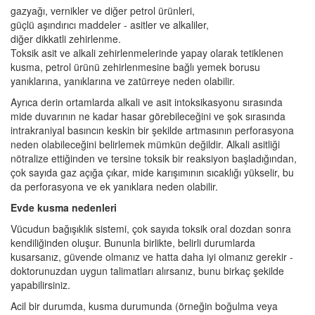
gazyağı, vernikler ve diğer petrol ürünleri,
güçlü aşındırıcı maddeler - asitler ve alkaliler,
diğer dikkatli zehirlenme.
Toksik asit ve alkali zehirlenmelerinde yapay olarak tetiklenen
kusma, petrol ürünü zehirlenmesine bağlı yemek borusu
yanıklarına, yanıklarına ve zatürreye neden olabilir.
Ayrıca derin ortamlarda alkali ve asit intoksikasyonu sırasında
mide duvarının ne kadar hasar görebileceğini ve şok sırasında
intrakraniyal basıncın keskin bir şekilde artmasının perforasyona
neden olabileceğini belirlemek mümkün değildir. Alkali asitliği
nötralize ettiğinden ve tersine toksik bir reaksiyon başladığından,
çok sayıda gaz açığa çıkar, mide karışımının sıcaklığı yükselir, bu
da perforasyona ve ek yanıklara neden olabilir.
Evde kusma nedenleri
Vücudun bağışıklık sistemi, çok sayıda toksik oral dozdan sonra
kendiliğinden oluşur. Bununla birlikte, belirli durumlarda
kusarsanız, güvende olmanız ve hatta daha iyi olmanız gerekir -
doktorunuzdan uygun talimatları alırsanız, bunu birkaç şekilde
yapabilirsiniz.
Acil bir durumda, kusma durumunda (örneğin boğulma veya