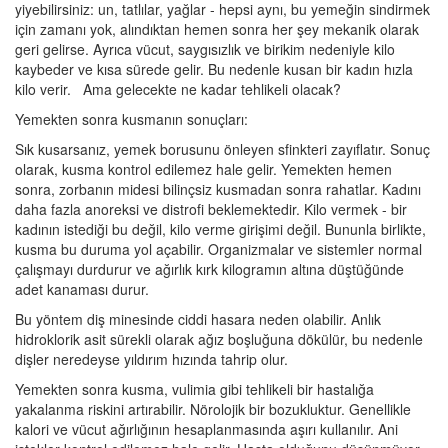
yiyebilirsiniz: un, tatlılar, yağlar - hepsi aynı, bu yemeğin sindirmek
için zamanı yok, alındıktan hemen sonra her şey mekanik olarak
geri gelirse. Ayrıca vücut, saygısızlık ve birikim nedeniyle kilo
kaybeder ve kısa sürede gelir. Bu nedenle kusan bir kadın hızla
kilo verir. Ama gelecekte ne kadar tehlikeli olacak?
Yemekten sonra kusmanın sonuçları:
Sık kusarsanız, yemek borusunu önleyen sfinkteri zayıflatır. Sonuç
olarak, kusma kontrol edilemez hale gelir. Yemekten hemen
sonra, zorbanın midesi bilinçsiz kusmadan sonra rahatlar. Kadını
daha fazla anoreksi ve distrofi beklemektedir. Kilo vermek - bir
kadının istediği bu değil, kilo verme girişimi değil. Bununla birlikte,
kusma bu duruma yol açabilir. Organizmalar ve sistemler normal
çalışmayı durdurur ve ağırlık kırk kilogramın altına düştüğünde
adet kanaması durur.
Bu yöntem diş minesinde ciddi hasara neden olabilir. Anlık
hidroklorik asit sürekli olarak ağız boşluğuna dökülür, bu nedenle
dişler neredeyse yıldırım hızında tahrip olur.
Yemekten sonra kusma, vulimia gibi tehlikeli bir hastalığa
yakalanma riskini artırabilir. Nörolojik bir bozukluktur. Genellikle
kalori ve vücut ağırlığının hesaplanmasında aşırı kullanılır. Ani