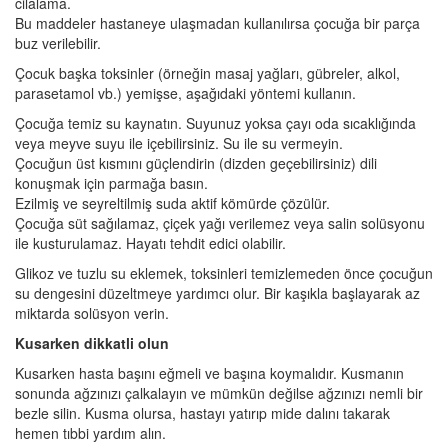
cilalama.
Bu maddeler hastaneye ulaşmadan kullanılırsa çocuğa bir parça
buz verilebilir.
Çocuk başka toksinler (örneğin masaj yağları, gübreler, alkol,
parasetamol vb.) yemişse, aşağıdaki yöntemi kullanın.
Çocuğa temiz su kaynatın. Suyunuz yoksa çayı oda sıcaklığında
veya meyve suyu ile içebilirsiniz. Su ile su vermeyin.
Çocuğun üst kısmını güçlendirin (dizden geçebilirsiniz) dili
konuşmak için parmağa basın.
Ezilmiş ve seyreltilmiş suda aktif kömürde çözülür.
Çocuğa süt sağılamaz, çiçek yağı verilemez veya salin solüsyonu
ile kusturulamaz. Hayatı tehdit edici olabilir.
Glikoz ve tuzlu su eklemek, toksinleri temizlemeden önce çocuğun
su dengesini düzeltmeye yardımcı olur. Bir kaşıkla başlayarak az
miktarda solüsyon verin.
Kusarken dikkatli olun
Kusarken hasta başını eğmeli ve başına koymalıdır. Kusmanın
sonunda ağzınızı çalkalayın ve mümkün değilse ağzınızı nemli bir
bezle silin. Kusma olursa, hastayı yatırıp mide dalını takarak
hemen tıbbi yardım alın.