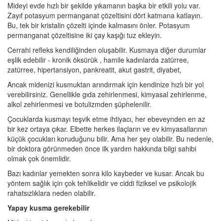
Mideyi evde hızlı bir şekilde yıkamanın başka bir etkili yolu var.
Zayıf potasyum permanganat çözeltisini dört katmana katlayın.
Bu, tek bir kristalin çözelti içinde kalmasını önler. Potasyum
permanganat çözeltisine iki çay kaşığı tuz ekleyin.
Cerrahi refleks kendiliğinden oluşabilir. Kusmaya diğer durumlar
eşlik edebilir - kronik öksürük , hamile kadınlarda zatürree,
zatürree, hipertansiyon, pankreatit, akut gastrit, diyabet,
Ancak midenizi kusmuktan arındırmak için kendinize hızlı bir yol
verebilirsiniz. Genellikle gıda zehirlenmesi, kimyasal zehirlenme,
alkol zehirlenmesi ve botulizmden şüphelenilir.
Çocuklarda kusmayı teşvik etme ihtiyacı, her ebeveynden en az
bir kez ortaya çıkar. Elbette herkes ilaçların ve ev kimyasallarının
küçük çocukları koruduğunu bilir. Ama her şey olabilir. Bu nedenle,
bir doktora görünmeden önce ilk yardım hakkında bilgi sahibi
olmak çok önemlidir.
Bazı kadınlar yemekten sonra kilo kaybeder ve kusar. Ancak bu
yöntem sağlık için çok tehlikelidir ve ciddi fiziksel ve psikolojik
rahatsızlıklara neden olabilir.
Yapay kusma gerekebilir