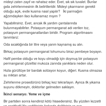
mideyi zaten zayıf ve rahatsız eder. Evet, sık sık tuvalet. Bunlar
gıda zehirlenmesinin ilk belirtileridir. Mideyi çıkarmanın gerekli
olduğu açık, evde kusma nasıl yapılır? İki parmağım
ağzımdayken ilacı kullanamaz mıyım ?
Yapabilirsiniz. Evet, ancak ilk yardım çantalarında
bulunmayabilirler. Potasyum permanganat adı verilen toz,
potasyum permanganatlardan biridir. Program algoritmasını
tanımlarız:
Oda sıcaklığında bir litre veya yarım kaynamış su alın.
Birkaç potasyum permanganat tohumunu biraz pembeye boyayın.
Hafif pembe olduğu ve koyu olmadığı için doymuş bir potasyum
permanganat çözeltisi mukoza zarında yanıklara neden olur.
Hızla gürültüye bir bardak solüsyon koyun, diğeri. Kusma olmazsa
su miktarı artar.
Zehirlenme prosedürünü birkaç kez tekrarlayın. Ayrıca ilk yıkama
suyunu dökmeyin, doktorlar gelmeden saklayın.
İkinci senaryo: Yeme ve içme
Bir partiden sonra kendinizi kötü hissedersiniz. Bu yüzden lezzetli
ve çeşitliydi! Ne yediğinizin farkında değilsiniz ve eve