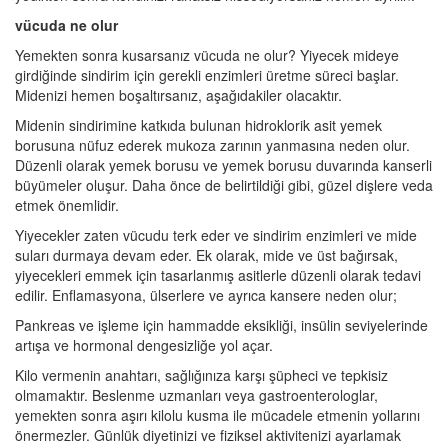
vücuda ne olur
Yemekten sonra kusarsanız vücuda ne olur? Yiyecek mideye
girdiğinde sindirim için gerekli enzimleri üretme süreci başlar.
Midenizi hemen boşaltırsanız, aşağıdakiler olacaktır.
Midenin sindirimine katkıda bulunan hidroklorik asit yemek
borusuna nüfuz ederek mukoza zarının yanmasına neden olur.
Düzenli olarak yemek borusu ve yemek borusu duvarında kanserli
büyümeler oluşur. Daha önce de belirtildiği gibi, güzel dişlere veda
etmek önemlidir.
Yiyecekler zaten vücudu terk eder ve sindirim enzimleri ve mide
suları durmaya devam eder. Ek olarak, mide ve üst bağırsak,
yiyecekleri emmek için tasarlanmış asitlerle düzenli olarak tedavi
edilir. Enflamasyona, ülserlere ve ayrıca kansere neden olur;
Pankreas ve işleme için hammadde eksikliği, insülin seviyelerinde
artışa ve hormonal dengesizliğe yol açar.
Kilo vermenin anahtarı, sağlığınıza karşı şüpheci ve tepkisiz
olmamaktır. Beslenme uzmanları veya gastroenterologlar,
yemekten sonra aşırı kilolu kusma ile mücadele etmenin yollarını
önermezler. Günlük diyetinizi ve fiziksel aktivitenizi ayarlamak