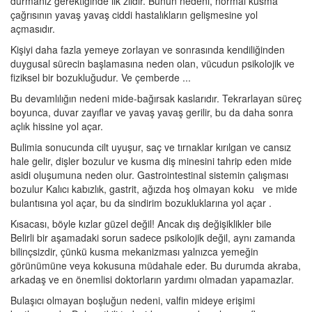
durmanız gerektiğinde ilk zildir. Bunun nedeni, normal kusma
çağrısının yavaş yavaş ciddi hastalıkların gelişmesine yol
açmasıdır.
Kişiyi daha fazla yemeye zorlayan ve sonrasında kendiliğinden
duygusal sürecin başlamasına neden olan, vücudun psikolojik ve
fiziksel bir bozukluğudur. Ve çemberde ...
Bu devamlılığın nedeni mide-bağırsak kaslarıdır. Tekrarlayan süreç
boyunca, duvar zayıflar ve yavaş yavaş gerilir, bu da daha sonra
açlık hissine yol açar.
Bulimia sonucunda cilt uyuşur, saç ve tırnaklar kırılgan ve cansız
hale gelir, dişler bozulur ve kusma diş minesini tahrip eden mide
asidi oluşumuna neden olur. Gastrointestinal sistemin çalışması
bozulur Kalıcı kabızlık, gastrit, ağızda hoş olmayan koku ve mide
bulantısına yol açar, bu da sindirim bozukluklarına yol açar .
Kısacası, böyle kızlar güzel değil! Ancak dış değişiklikler bile
Belirli bir aşamadaki sorun sadece psikolojik değil, aynı zamanda
bilinçsizdir, çünkü kusma mekanizması yalnızca yemeğin
görünümüne veya kokusuna müdahale eder. Bu durumda akraba,
arkadaş ve en önemlisi doktorların yardımı olmadan yapamazlar.
Bulaşıcı olmayan boşluğun nedeni, valfin mideye erişimi