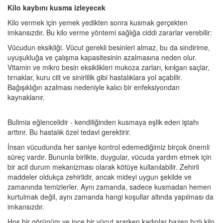
Kilo kaybını kusma izleyecek
Kilo vermek için yemek yedikten sonra kusmak gerçekten
imkansızdır. Bu kilo verme yöntemi sağlığa ciddi zararlar verebilir:
Vücudun eksikliği. Vücut gerekli besinleri almaz, bu da sindirime,
uyuşukluğa ve çalışma kapasitesinin azalmasına neden olur.
Vitamin ve mikro besin eksiklikleri mukoza zarları, kırılgan saçlar,
tırnaklar, kuru cilt ve sinirlilik gibi hastalıklara yol açabilir.
Bağışıklığın azalması nedeniyle kalıcı bir enfeksiyondan
kaynaklanır.
Bulimia eğlencelidir - kendiliğinden kusmaya eşlik eden iştahı
arttırır. Bu hastalık özel tedavi gerektirir.
İnsan vücudunda her saniye kontrol edemediğimiz birçok önemli
süreç vardır. Bununla birlikte, duygular, vücuda yardım etmek için
bir acil durum mekanizması olarak kötüye kullanılabilir. Zehirli
maddeler oldukça zehirlidir, ancak mideyi uygun şekilde ve
zamanında temizlerler. Aynı zamanda, sadece kusmadan hemen
kurtulmak değil, aynı zamanda hangi koşullar altında yapılması da
imkansızdır.
Hoş bir görünüm ve ince bir vücut ararken kadınlar bazen hızlı kilo