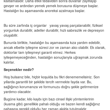
kısıtlamasıdır. Daha etkili tedaviden sonra duvarlar zayıflayıp
gevşer ve ardından yemek yemek borusuna düşmeye başlar.
Hastalığın bu aşamasında anoreksi azalmaya başlar.
Bu süre zarfında iç organlar yavaş yavaş parçalanabilir, fiziksel
yorgunluk durabilir, adetler durabilir, hızlı sabırsızlık ve depresyon
oluşabilir.
Bununla birlikte, hastalığın bu aşamasında kıza yardım edebilir,
ancak elbette iyileşme süreci zor ve zaman alıcı olabilir. Ek olarak,
doktorlar tam iyileşmeyi garanti etmez. Herkes
iyileşemeyeceğinden, hastalığın sonuçlarıyla uğraşmak zorunda
kalırlar.
Seçenekler nedir?
Hoş bulsanız bile, hiçbir koşulda bu fikri denememelisiniz. Son
yıllarda garantili bir şekilde tercih vermekte fayda var. Bu,
sağlığınızı korumanıza ve formunuzu doğru şekle getirmenize
yardımcı olacaktır.
Bugüne kadar, kilo kaybı için bazı cinsel ilişki yöntemlerinin
(kusma gibi) genellikle pahalı olduğu ve bazen kendi sağlığınız
pahasına gerekli olduğu her zaman akılda tutulmalıdır.