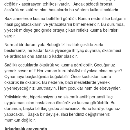
değildir - aspirasyon tehlikesi vardır. Ancak şiddetli bronşit,
öksürük ve zatürre olan hastalarda bu yöntem kullanılmaktadır.
Bazı annelerde kusma belirtileri görülür. Bunun nedeni ise balgamı
nasıl çoğaltacaklarını ve yutacaklarını bilmemeleridir. Bu durumda,
yiyecek mideye girdiğinde ortaya çıkan refleks kusma belirtileri
vardır.
Normal bir durum yok. Bebeğinizi hızlı bir şekilde zorla
beslerseniz, ne kadar fazla yiyeceğe ihtiyaç duyarsa, öksürmesi
ve ardından onu atması o kadar olasıdır.
Sağlıklı çocuklarda öksürük ve kusma görülebilir. Çocuğunuz
yemek sever mi? Her zaman kuru bisküvi mi yoksa elma mı yer?
Oynamaya başladığında boğulabilir. Önce kustuktan sonra
öksürük ile öksürük. Bu nedenle, bazı mesleklerde yemek
yiyemeyeceğinizi unutmayın. Hem çocuklar hem de ebeveynler.
Yetişkinlerde, hipertansiyonu ve sistemik antihipertansif ilaç
uygulaması olan hastalarda öksürük ve kusma görülebilir. Bu
durumda, başka bir ilaç grubu almalısınız. Bunu kardiyoloğunuz
yapacaktır. Başka bir deyişle, ilacı kendiniz değiştirmeniz
mümkün değildir.
Arkadaşlık arayışında