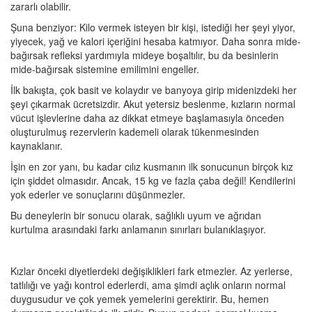
zararlı olabilir.
Şuna benziyor: Kilo vermek isteyen bir kişi, istediği her şeyi yiyor,
yiyecek, yağ ve kalori içeriğini hesaba katmıyor. Daha sonra mide-
bağırsak refleksi yardımıyla mideye boşaltılır, bu da besinlerin
mide-bağırsak sistemine emilimini engeller.
İlk bakışta, çok basit ve kolaydır ve banyoya girip midenizdeki her
şeyi çıkarmak ücretsizdir. Akut yetersiz beslenme, kızların normal
vücut işlevlerine daha az dikkat etmeye başlamasıyla önceden
oluşturulmuş rezervlerin kademeli olarak tükenmesinden
kaynaklanır.
İşin en zor yanı, bu kadar cılız kusmanın ilk sonucunun birçok kız
için şiddet olmasıdır. Ancak, 15 kg ve fazla çaba değil! Kendilerini
yok ederler ve sonuçlarını düşünmezler.
Bu deneylerin bir sonucu olarak, sağlıklı uyum ve ağrıdan
kurtulma arasındaki farkı anlamanın sınırları bulanıklaşıyor.
Kızlar önceki diyetlerdeki değişiklikleri fark etmezler. Az yerlerse,
tatlılığı ve yağı kontrol ederlerdi, ama şimdi açlık onların normal
duygusudur ve çok yemek yemelerini gerektirir. Bu, hemen