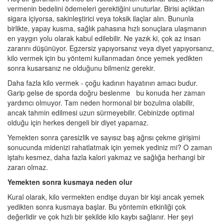
vermenin bedelini ödemeleri gerektiğini unuturlar. Birisi açlıktan
sigara içiyorsa, sakinleştirici veya toksik ilaçlar alın. Bununla
birlikte, yapay kusma, sağlık pahasına hızlı sonuçlara ulaşmanın
en yaygın yolu olarak kabul edilebilir. Ne yazık ki, çok az insan
zararını düşünüyor. Egzersiz yapıyorsanız veya diyet yapıyorsanız,
kilo vermek için bu yöntemi kullanmadan önce yemek yedikten
sonra kusarsanız ne olduğunu bilmeniz gerekir.
Daha fazla kilo vermek - çoğu kadının hayatının amacı budur.
Garip gelse de sporda doğru beslenme bu konuda her zaman
yardımcı olmuyor. Tam neden hormonal bir bozulma olabilir,
ancak tahmin edilmesi uzun sürmeyebilir. Cebinizde optimal
olduğu için herkes dengeli bir diyet yapamaz.
Yemekten sonra çaresizlik ve sayısız baş ağrısı çekme girişimi
sonucunda midenizi rahatlatmak için yemek yediniz mi? O zaman
iştahı kesmez, daha fazla kalori yakmaz ve sağlığa herhangi bir
zararı olmaz.
Yemekten sonra kusmaya neden olur
Kural olarak, kilo vermekten endişe duyan bir kişi ancak yemek
yedikten sonra kusmaya başlar. Bu yöntemin etkinliği çok
değerlidir ve çok hızlı bir şekilde kilo kaybı sağlanır. Her şeyi