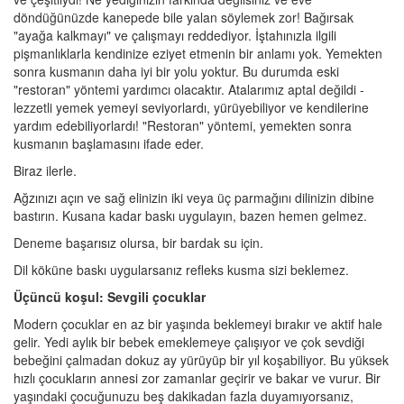
döndüğünüzde kanepede bile yalan söylemek zor! Bağırsak
"ayağa kalkmayı" ve çalışmayı reddediyor. İştahınızla ilgili
pişmanlıklarla kendinize eziyet etmenin bir anlamı yok. Yemekten
sonra kusmanın daha iyi bir yolu yoktur. Bu durumda eski
"restoran" yöntemi yardımcı olacaktır. Atalarımız aptal değildi -
lezzetli yemek yemeyi seviyorlardı, yürüyebiliyor ve kendilerine
yardım edebiliyorlardı! "Restoran" yöntemi, yemekten sonra
kusmanın başlamasını ifade eder.
Biraz ilerle.
Ağzınızı açın ve sağ elinizin iki veya üç parmağını dilinizin dibine
bastırın. Kusana kadar baskı uygulayın, bazen hemen gelmez.
Deneme başarısız olursa, bir bardak su için.
Dil köküne baskı uygularsanız refleks kusma sizi beklemez.
Üçüncü koşul: Sevgili çocuklar
Modern çocuklar en az bir yaşında beklemeyi bırakır ve aktif hale
gelir. Yedi aylık bir bebek emeklemeye çalışıyor ve çok sevdiği
bebeğini çalmadan dokuz ay yürüyüp bir yıl koşabiliyor. Bu yüksek
hızlı çocukların annesi zor zamanlar geçirir ve bakar ve vurur. Bir
yaşındaki çocuğunuzu beş dakikadan fazla duyamıyorsanız,