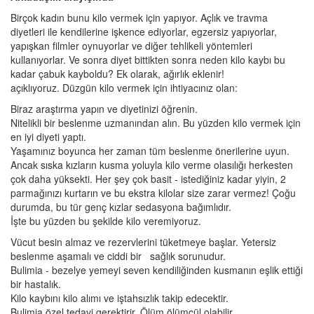
Birçok kadın bunu kilo vermek için yapıyor. Açlık ve travma
diyetleri ile kendilerine işkence ediyorlar, egzersiz yapıyorlar,
yapışkan filmler oynuyorlar ve diğer tehlikeli yöntemleri
kullanıyorlar. Ve sonra diyet bittikten sonra neden kilo kaybı bu
kadar çabuk kayboldu? Ek olarak, ağırlık eklenir!
açıklıyoruz. Düzgün kilo vermek için ihtiyacınız olan:
Biraz araştırma yapın ve diyetinizi öğrenin.
Nitelikli bir beslenme uzmanından alın. Bu yüzden kilo vermek için
en iyi diyeti yaptı.
Yaşamınız boyunca her zaman tüm beslenme önerilerine uyun.
Ancak sıska kızların kusma yoluyla kilo verme olasılığı herkesten
çok daha yüksekti. Her şey çok basit - istediğiniz kadar yiyin, 2
parmağınızı kurtarın ve bu ekstra kilolar size zarar vermez! Çoğu
durumda, bu tür genç kızlar sedasyona bağımlıdır.
İşte bu yüzden bu şekilde kilo veremiyoruz.
Vücut besin almaz ve rezervlerini tüketmeye başlar. Yetersiz
beslenme aşamalı ve ciddi bir sağlık sorunudur.
Bulimia - bezelye yemeyi seven kendiliğinden kusmanın eşlik ettiği
bir hastalık.
Kilo kaybını kilo alımı ve iştahsızlık takip edecektir.
Bulimia özel tedavi gerektirir. Ölüm ölümcül olabilir.