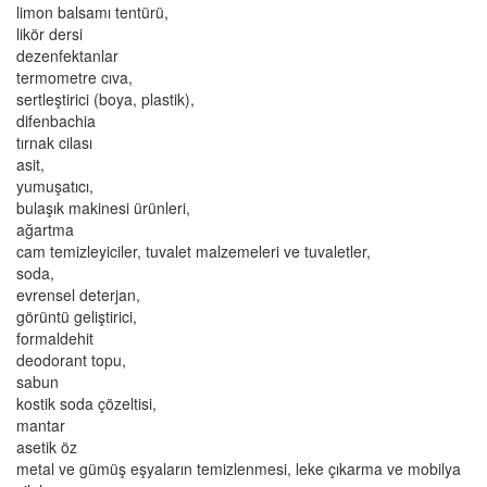
limon balsamı tentürü,
likör dersi
dezenfektanlar
termometre cıva,
sertleştirici (boya, plastik),
difenbachia
tırnak cilası
asit,
yumuşatıcı,
bulaşık makinesi ürünleri,
ağartma
cam temizleyiciler, tuvalet malzemeleri ve tuvaletler,
soda,
evrensel deterjan,
görüntü geliştirici,
formaldehit
deodorant topu,
sabun
kostik soda çözeltisi,
mantar
asetik öz
metal ve gümüş eşyaların temizlenmesi, leke çıkarma ve mobilya