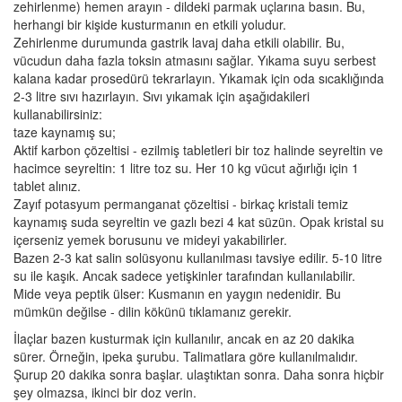
zehirlenme) hemen arayın - dildeki parmak uçlarına basın. Bu,
herhangi bir kişide kusturmanın en etkili yoludur.
Zehirlenme durumunda gastrik lavaj daha etkili olabilir. Bu,
vücudun daha fazla toksin atmasını sağlar. Yıkama suyu serbest
kalana kadar prosedürü tekrarlayın. Yıkamak için oda sıcaklığında
2-3 litre sıvı hazırlayın. Sıvı yıkamak için aşağıdakileri
kullanabilirsiniz:
taze kaynamış su;
Aktif karbon çözeltisi - ezilmiş tabletleri bir toz halinde seyreltin ve
hacimce seyreltin: 1 litre toz su. Her 10 kg vücut ağırlığı için 1
tablet alınız.
Zayıf potasyum permanganat çözeltisi - birkaç kristali temiz
kaynamış suda seyreltin ve gazlı bezi 4 kat süzün. Opak kristal su
içerseniz yemek borusunu ve mideyi yakabilirler.
Bazen 2-3 kat salin solüsyonu kullanılması tavsiye edilir. 5-10 litre
su ile kaşık. Ancak sadece yetişkinler tarafından kullanılabilir.
Mide veya peptik ülser: Kusmanın en yaygın nedenidir. Bu
mümkün değilse - dilin kökünü tıklamanız gerekir.
İlaçlar bazen kusturmak için kullanılır, ancak en az 20 dakika
sürer. Örneğin, ipeka şurubu. Talimatlara göre kullanılmalıdır.
Şurup 20 dakika sonra başlar. ulaştıktan sonra. Daha sonra hiçbir
şey olmazsa, ikinci bir doz verin.