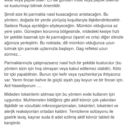
ve kusturmayı bilmek önemlidir.
Şimdi size iki parmakla nasıl kusacağınızı anlatacağım. Bu
yöntem, doğada bir yerde yürüyüş koşullarıyla ilişkilendirilecektir.
Sadece Rusça ayrıldığını söyleyeceğim. Mümkün olduğunca az
yere yatın. Güneşten korunma bölgesinde, midedeki kesiye hızlı
bir şekilde basmak için iki parmağınızı (işaret ve orta) diğer elinizle
ağzınıza yerleştirin. Bu noktada, dili mümkün olduğunca uzun
tutmak için parmak uçlarınızla başlayın. Gag refleksi uzun
sürmez...
Parmaklarınızla çalışmazsanız nasıl hızlı bir şekilde kusturulur (bu
yöntem sizin için hoş olmayan veya kabul edilemez olabilir). Kötü
bir içki yapabilirsin. Bunun için kefir veya ryazhenka'ya ihtiyacınız
var. Yarım fincan kahve ile güçlü siyah çay koyun ve bir fincan için.
Acil hissediyorum ....
Mideden toksinlerin atılması için bu yöntem evde kullanım için
uygundur. Muhtemelen bildiğiniz gibi aktif kömür çok yakından
ilişkilidir ve vücuttaki mikroorganizmaları, toksinleri, toksinleri ve
alerjik reaksiyonları ortadan kaldırır. Temizleme solüsyonu ile
gastrik lavaj, kaynar suda 8 adet ezilmiş aktif kömür tableti ile
karıştırılır.