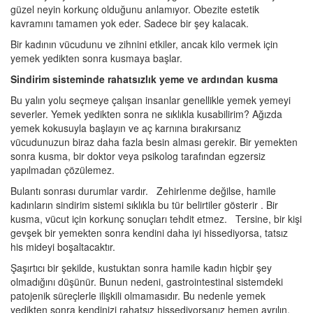
güzel neyin korkunç olduğunu anlamıyor. Obezite estetik
kavramını tamamen yok eder. Sadece bir şey kalacak.
Bir kadının vücudunu ve zihnini etkiler, ancak kilo vermek için
yemek yedikten sonra kusmaya başlar.
Sindirim sisteminde rahatsızlık yeme ve ardından kusma
Bu yalın yolu seçmeye çalışan insanlar genellikle yemek yemeyi
severler. Yemek yedikten sonra ne sıklıkla kusabilirim? Ağızda
yemek kokusuyla başlayın ve aç karnına bırakırsanız
vücudunuzun biraz daha fazla besin alması gerekir. Bir yemekten
sonra kusma, bir doktor veya psikolog tarafından egzersiz
yapılmadan çözülemez.
Bulantı sonrası durumlar vardır. Zehirlenme değilse, hamile
kadınların sindirim sistemi sıklıkla bu tür belirtiler gösterir . Bir
kusma, vücut için korkunç sonuçları tehdit etmez. Tersine, bir kişi
gevşek bir yemekten sonra kendini daha iyi hissediyorsa, tatsız
his mideyi boşaltacaktır.
Şaşırtıcı bir şekilde, kustuktan sonra hamile kadın hiçbir şey
olmadığını düşünür. Bunun nedeni, gastrointestinal sistemdeki
patojenik süreçlerle ilişkili olmamasıdır. Bu nedenle yemek
yedikten sonra kendinizi rahatsız hissediyorsanız hemen ayrılın.