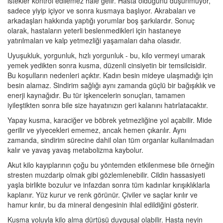
istekler kontrol edilemez hale gelir. Hasta olduğunu düşünmüyor,
sadece yiyip içiyor ve sonra kusmaya başlıyor. Akrabaları ve
arkadaşları hakkında yaptığı yorumlar boş şarkılardır. Sonuç
olarak, hastaların yeterli beslenmedikleri için hastaneye
yatırılmaları ve kalp yetmezliği yaşamaları daha olasıdır.
Uyuşukluk, yorgunluk, hızlı yorgunluk - bu, kilo vermeyi umarak
yemek yedikten sonra kusma, düzenli cinsiyetin bir temsilcisidir.
Bu koşulların nedenleri açıktır. Kadın besin mideye ulaşmadığı için
besin alamaz. Sindirim sağlığı aynı zamanda güçlü bir bağışıklık ve
enerji kaynağıdır. Bu tür işkencelerin sonuçları, tamamen
iyileştikten sonra bile size hayatınızın geri kalanını hatırlatacaktır.
Yapay kusma, karaciğer ve böbrek yetmezliğine yol açabilir. Mide
gerilir ve yiyecekleri ememez, ancak hemen çıkarılır. Aynı
zamanda, sindirim sürecine dahil olan tüm organlar kullanılmadan
kalır ve yavaş yavaş metabolizma kaybolur.
Akut kilo kayıplarının çoğu bu yöntemden etkilenmese bile örneğin
stresten muzdarip olmak gibi gözlemlenebilir. Cildin hassasiyeti
yaşla birlikte bozulur ve infazdan sonra tüm kadınlar kırışıklıklarla
kaplanır. Yüz kurur ve renk görünür. Çiviler ve saçlar kırılır ve
hamur kırılır, bu da mineral dengesinin ihlal edildiğini gösterir.
Kusma yoluyla kilo alma dürtüsü duygusal olabilir. Hasta neyin