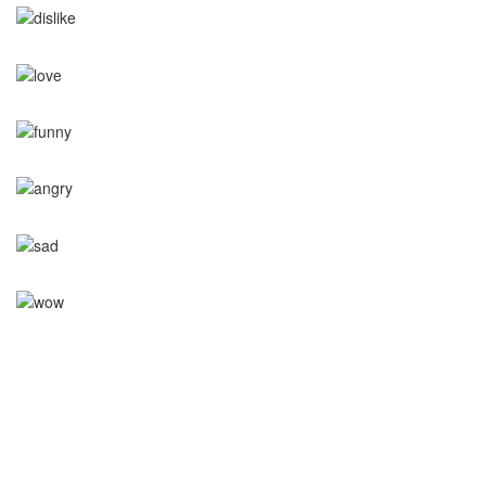
5
Sevdim
5
Sevgi Dolu
0
Komik
0
Kötü
0
Üzgün
0
Wow