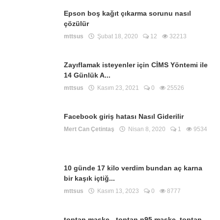
Epson boş kağıt çıkarma sorunu nasıl
çözülür
mttsus
Şubat 18, 2020
12
32213
Zayıflamak isteyenler için CİMS Yöntemi ile
14 Günlük A...
mttsus
Kasım 23, 2021
0
25526
Facebook giriş hatası Nasıl Giderilir
Mert Can Çetintaş
Nisan 8, 2020
1
9534
10 günde 17 kilo verdim bundan aç karna
bir kaşık içtiğ...
mttsus
Kasım 13, 2023
0
8777
toptan maske - toptan n95 maske, toptan