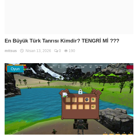
En Büyük Türk Tanrısı Kimdir? TENGRİ Mİ ???
mttsus
Nisan 13, 2026
0
190
Oyun