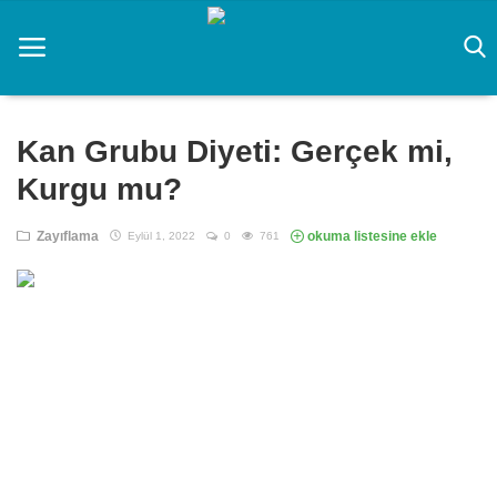
Ana Sayfa
Kan Grubu Diyeti: Gerçek mi,
CS 2 Rehberi
Kurgu mu?
Prompt
Zayıflama
okuma listesine ekle
Eylül 1, 2022
0
761
Rüya Tabirleri
yapay zeka
Zayıflama
Oyun
Teknoloji