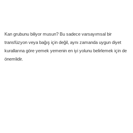
Eğitim
Girişi
Üye Ol
Kan grubunu biliyor musun? Bu sadece varsayımsal bir
transfüzyon veya bağış için değil, aynı zamanda uygun diyet
Türkçe
kurallarına göre yemek yemenin en iyi yolunu belirlemek için de
önemlidir.