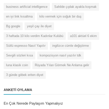
business artificial intelligence
Sahilde çıplak ayakla koşmak
en iyi link kısaltma
kilo vermek için soğuk bir duş
Bg google
yeşil çay ile diyet
3 haftada 10 kilo verdim Kadınlar Kulübü
a101 aktüel 6 ekim
Sütlü espresso Nasıl Yapılır
ingilizce cümle değiştirme
Sevgili sözleri kısa
kompozisyon nasıl yazılır tdk
luna klasik coin
Rüyada Yılan Görmek Ne Anlama gelir
3 günde göbek eriten diyet
ANKETI OYLAMA
En Çok Nerede Paylaşım Yapmalıyız