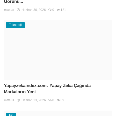
Görünü...
mttsus
Haziran 30, 2026
0
121
Teknoloji
Yapayzekaindex.com: Yapay Zeka Çağında
Markaların Yeni ...
mttsus
Haziran 23, 2026
0
89
Pc