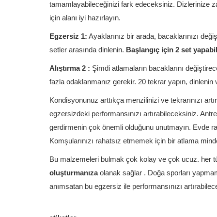
tamamlayabileceğinizi fark edeceksiniz. Dizlerinize 
için alanı iyi hazırlayın.
Egzersiz 1:
Ayaklarınız bir arada, bacaklarınızı deği
setler arasında dinlenin.
Başlangıç ​​için 2 set yapabi
Alıştırma 2 :
Şimdi atlamaların bacaklarını değiştire
fazla odaklanmanız gerekir. 20 tekrar yapın, dinlenin v
Kondisyonunuz arttıkça menzilinizi ve tekrarınızı art
egzersizdeki performansınızı artırabileceksiniz. Ant
gerdirmenin çok önemli olduğunu unutmayın. Evde r
Komşularınızı rahatsız etmemek için bir atlama minde
Bu malzemeleri bulmak çok kolay ve çok ucuz. her t
oluşturmanıza
olanak sağlar . Doğa sporları yapma
anımsatan bu egzersiz ile performansınızı artırabilece