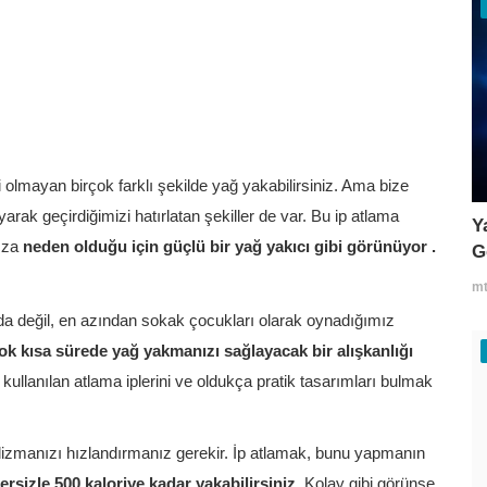
olmayan birçok farklı şekilde yağ yakabilirsiniz. Ama bize
k geçirdiğimizi hatırlatan şekiller de var. Bu ip atlama
Y
ıza
neden olduğu için güçlü bir yağ yakıcı gibi görünüyor .
G
mt
a da değil, en azından sokak çocukları olarak oynadığımız
ok kısa sürede yağ yakmanızı sağlayacak bir alışkanlığı
anılan atlama iplerini ve oldukça pratik tasarımları bulmak
izmanızı hızlandırmanız gerekir. İp atlamak, bunu yapmanın
ersizle 500 kaloriye kadar yakabilirsiniz.
Kolay gibi görünse