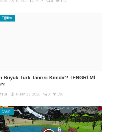
tsus
Haziran 14, 2026
0
124
Eğitim
n Büyük Türk Tanrısı Kimdir? TENGRİ Mİ
??
tsus
Nisan 13, 2026
0
190
Oyun