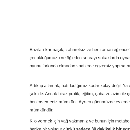
Bazıları karmaşık, zahmetsiz ve her zaman eğlenceli 
çocukluğumuzu ve öğleden sonrayı sokaklarda oynayara
oyunu farkında olmadan saatlerce egzersiz yapmam
Artık ip atlamak, hatırladığımız kadar kolay değil. Y
şekilde. Ancak biraz pratik, eğitim, çaba ve azim ile
ç
benimsemeniz mümkün . Ayrıca günümüzde evlerde kull
mümkündür.
Kilo vermek için yağ yakmanız ve bunun için metabol
harika bir yoludur çünkü s
adece 30 dakikalık bir egz