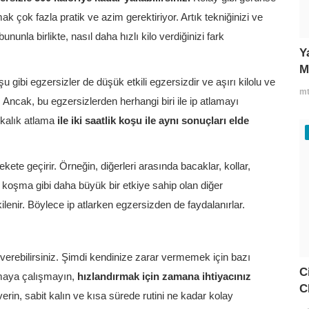
çok fazla pratik ve azim gerektiriyor. Artık tekniğinizi ve
bununla birlikte, nasıl daha hızlı kilo verdiğinizi fark
Y
M
gibi egzersizler de düşük etkili egzersizdir ve aşırı kilolu ve
mt
ir. Ancak, bu egzersizlerden herhangi biri ile ip atlamayı
ikalık atlama
ile iki saatlik koşu ile aynı sonuçları elde
te geçirir. Örneğin, diğerleri arasında bacaklar, kollar,
 koşma gibi daha büyük bir etkiye sahip olan diğer
lenir. Böylece ip atlarken egzersizden de faydalanırlar.
lo verebilirsiniz. Şimdi kendinize zarar vermemek için bazı
C
pmaya çalışmayın,
hızlandırmak için zamana ihtiyacınız
C
in, sabit kalın ve kısa sürede rutini ne kadar kolay