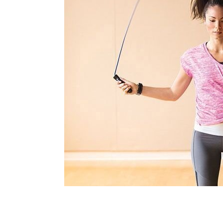
Teknoloji
Eğitim
Girişi
Üye Ol
Türkçe