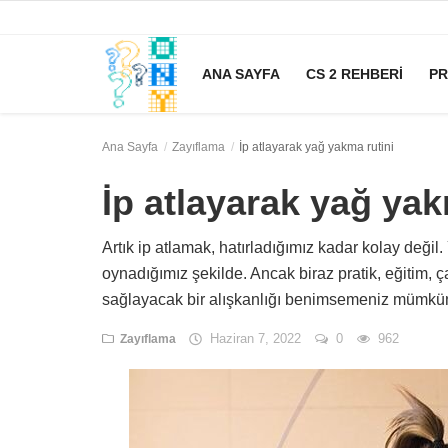
ANA SAYFA
CS 2 REHBERI
P
Ana Sayfa
Zayıflama
İp atlayarak yağ yakma rutini
Ana Sayfa
İp atlayarak yağ yak
CS 2 Rehberi
Artık ip atlamak, hatırladığımız kadar kolay değil
Prompt
oynadığımız şekilde. Ancak biraz pratik, eğitim, 
Rüya Tabirleri
sağlayacak bir alışkanlığı benimsemeniz mümkün
Haziran 7, 2022
0
962
Zayıflama
yapay zeka
Zayıflama
Oyun