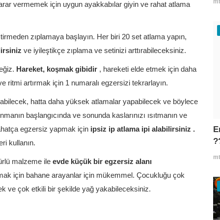
mt
zarar vermemek için uygun ayakkabılar giyin ve rahat atlama
ştirmeden zıplamaya başlayın. Her biri 20 set atlama yapın,
lirsiniz
ve iyileştikçe zıplama ve setinizi arttırabileceksiniz.
ceğiz.
Hareket, koşmak gibidir
, hareketi elde etmek için daha
e ritmi artırmak için 1 numaralı egzersizi tekrarlayın.
ırabilecek, hatta daha yüksek atlamalar yapabilecek ve böylece
renmanın başlangıcında ve sonunda kaslarınızı ısıtmanın ve
E
ahatça egzersiz yapmak için
ipsiz ip atlama ipi alabilirsiniz .
?
ri kullanın.
mt
ürlü malzeme ile
evde küçük bir egzersiz alanı
mak için bahane arayanlar için mükemmel. Çocukluğu çok
k ve çok etkili bir şekilde yağ yakabileceksiniz.