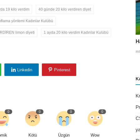
yda 19 kilo verdim
40 günde 20 kilo verdiren diyet
ayıflama yöntemi Kadınlar Kulübü
ERDİREN limon diyeti
1 ayda 20 kilo verdim Kadınlar Kulübü
H
mt
Linkedin
Pinterest
K
Kr
P
0
0
0
0
C
y
omik
Kötü
Üzgün
Wow