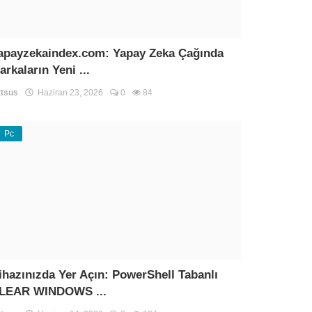
apayzekaindex.com: Yapay Zeka Çağında
arkaların Yeni ...
tsus
Haziran 23, 2026
0
84
Pc
ihazınızda Yer Açın: PowerShell Tabanlı
LEAR WINDOWS ...