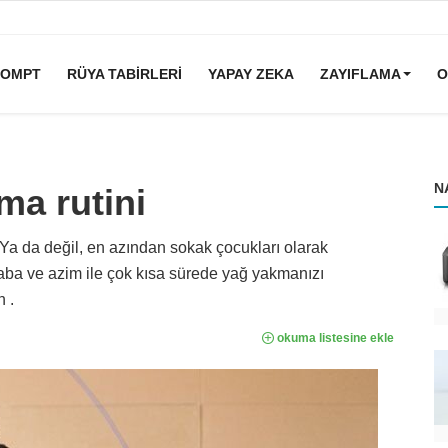
ROMPT
RÜYA TABIRLERI
YAPAY ZEKA
ZAYIFLAMA
O
N
ma rutini
. Ya da değil, en azından sokak çocukları olarak
çaba ve azim ile çok kısa sürede yağ yakmanızı
 .
okuma listesine ekle