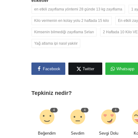
etiketler
en etkili zayıflama yöntemi 28 günde 13 kg zayıflama
1 a
Kilo vermenin en kolay yolu 2 haftada 15 kilo
En etkili z
Kimsenin bilmediği zayıflama Sırları
2 Haftada 10 Kilo V
Yağ atlama ipi nasıl yakılır
Facebook
Twitter
Whatsapp
Tepkiniz nedir?
4
4
4
Beğendim
Sevdim
Sevgi Dolu
K