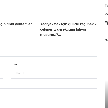
T
W
Eğ
için tıbbi yöntemler
Yağ yakmak için günde kaç mekik
çekmeniz gerektiğini biliyor
musunuz?...
R
Email
diyet
Bir diyetisyen saat kaçta uyumalıdır?