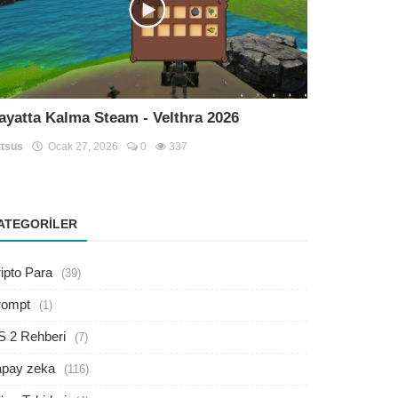
ayatta Kalma Steam - Velthra 2026
tsus
Ocak 27, 2026
0
337
ATEGORILER
ipto Para
(39)
rompt
(1)
S 2 Rehberi
(7)
apay zeka
(116)