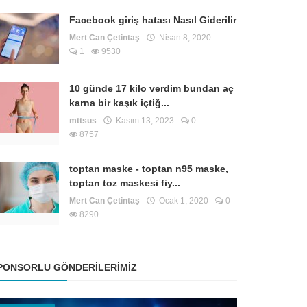
Facebook giriş hatası Nasıl Giderilir
Mert Can Çetintaş
Nisan 8, 2020
1
9530
10 günde 17 kilo verdim bundan aç
karna bir kaşık içtiğ...
mttsus
Kasım 13, 2023
0
8757
toptan maske - toptan n95 maske,
toptan toz maskesi fiy...
Mert Can Çetintaş
Ocak 1, 2020
0
8290
PONSORLU GÖNDERILERIMIZ