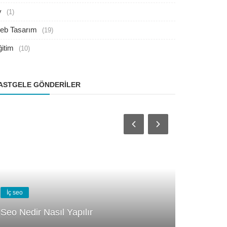
v
(1)
eb Tasarım
(19)
itim
(10)
ASTGELE GÖNDERILER
Dış seo
İç seo
Basit Goo
Seo Nedir Nasıl Yapılır
SEO nedir?