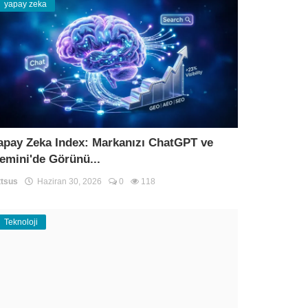
yapay zeka
apay Zeka Index: Markanızı ChatGPT ve
emini'de Görünü...
tsus
Haziran 30, 2026
0
118
Teknoloji