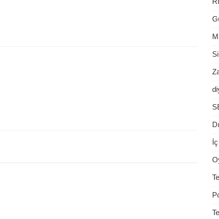
Rü
G
Ma
S
Z
di
S
D
İç
O
Te
P
Te