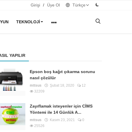
Girişi
/
Üye Ol
Türkçe
YUN
TEKNOLOJI
ASIL YAPILIR
Epson boş kağıt çıkarma sorunu
nasıl çözülür
mttsus
Şubat 18, 2020
12
32209
Zayıflamak isteyenler için CİMS
Yöntemi ile 14 Günlük A...
mttsus
Kasım 23, 2021
0
25526