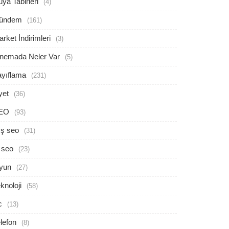
ya Tabirleri
(4)
ündem
(161)
rket İndirimleri
(3)
inemada Neler Var
(5)
ayıflama
(231)
yet
(36)
EO
(93)
ış seo
(31)
 seo
(23)
yun
(27)
knoloji
(58)
c
(13)
lefon
(8)