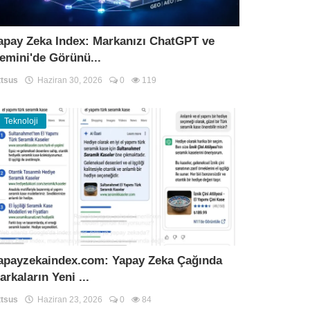
apay Zeka Index: Markanızı ChatGPT ve
emini'de Görünü...
tsus
Haziran 30, 2026
0
119
Teknoloji
apayzekaindex.com: Yapay Zeka Çağında
arkaların Yeni ...
tsus
Haziran 23, 2026
0
84