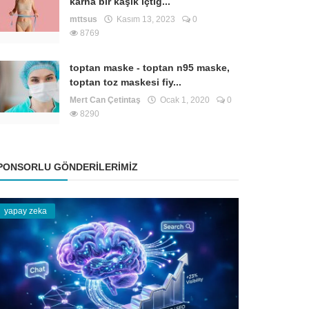
karna bir kaşık içtiğ...
mttsus
Kasım 13, 2023
0
8769
toptan maske - toptan n95 maske,
toptan toz maskesi fiy...
Mert Can Çetintaş
Ocak 1, 2020
0
8290
PONSORLU GÖNDERILERIMIZ
yapay zeka