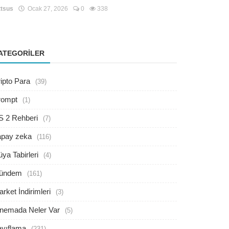
tsus
Ocak 27, 2026
0
338
ATEGORILER
ipto Para
(39)
rompt
(1)
S 2 Rehberi
(7)
apay zeka
(116)
ya Tabirleri
(4)
ündem
(161)
rket İndirimleri
(3)
inemada Neler Var
(5)
ayıflama
(231)