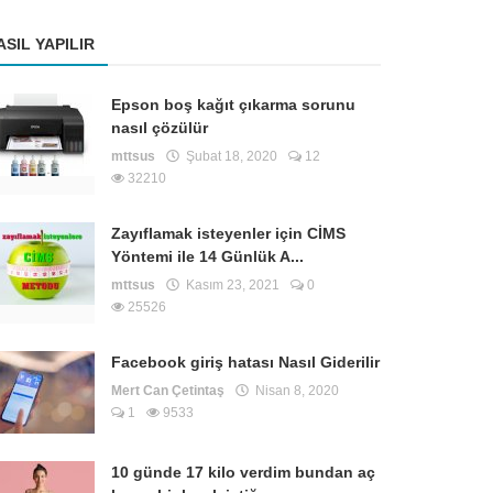
ASIL YAPILIR
Epson boş kağıt çıkarma sorunu
nasıl çözülür
mttsus
Şubat 18, 2020
12
32210
Zayıflamak isteyenler için CİMS
Yöntemi ile 14 Günlük A...
mttsus
Kasım 23, 2021
0
25526
Facebook giriş hatası Nasıl Giderilir
Mert Can Çetintaş
Nisan 8, 2020
1
9533
10 günde 17 kilo verdim bundan aç