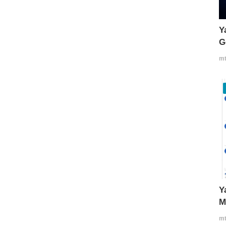
Y
G
mt
Y
M
mt