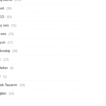
yet
(36)
EO
(93)
ış seo
(31)
 seo
(23)
yun
(27)
knoloji
(58)
c
(13)
lefon
(8)
v
(1)
eb Tasarım
(19)
itim
(10)