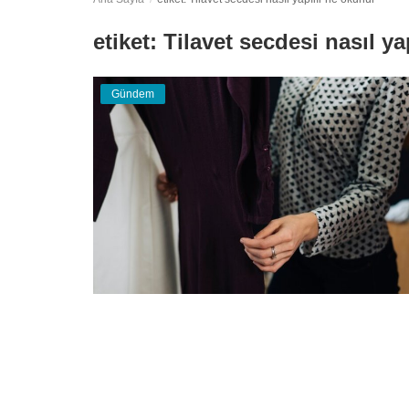
Teknoloji
etiket: Tilavet secdesi nasıl y
Eğitim
Gündem
Girişi
Üye Ol
Türkçe