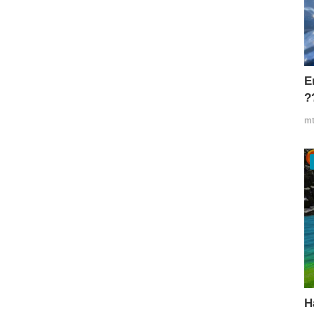
E
?
mt
H