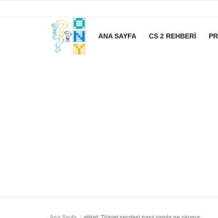
ANA SAYFA
CS 2 REHBERI
P
Ana Sayfa
CS 2 Rehberi
Prompt
Rüya Tabirleri
yapay zeka
Zayıflama
Oyun
Ana Sayfa
etiket: Tilavet secdesi nasıl yapılır ne okunur