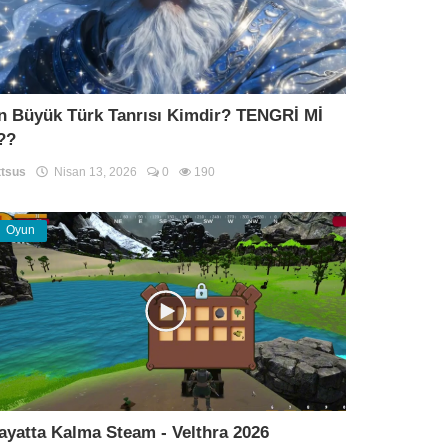
n Büyük Türk Tanrısı Kimdir? TENGRİ Mİ
??
tsus
Nisan 13, 2026
0
190
Oyun
ayatta Kalma Steam - Velthra 2026