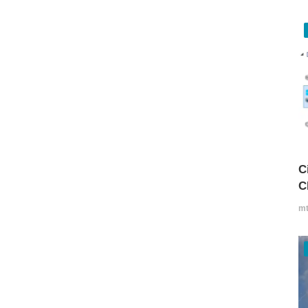
C
C
mt