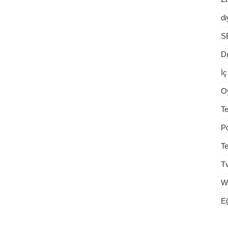
di
S
D
İç
O
Te
P
Te
T
W
Eğ