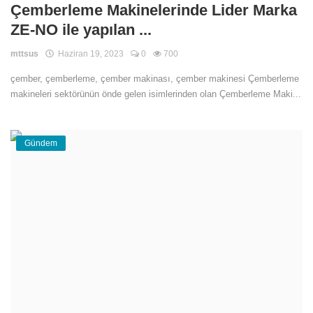
Çemberleme Makinelerinde Lider Marka
Teknoloji
ZE-NO ile yapılan ...
Eğitim
mttsus
Haziran 19, 2023
0
700
Girişi
çember, çemberleme, çember makinası, çember makinesi Çemberleme
makineleri sektörünün önde gelen isimlerinden olan Çemberleme Maki...
Üye Ol
Gündem
Türkçe