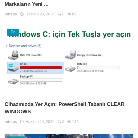
Markaların Yeni ...
mttsus
Haziran 23, 2026
0
89
Pc
Cihazınızda Yer Açın: PowerShell Tabanlı CLEAR
WINDOWS ...
mttsus
Haziran 14, 2026
0
124