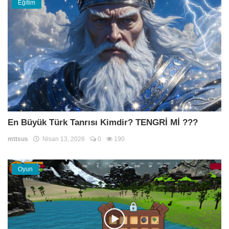
Eğitim
En Büyük Türk Tanrısı Kimdir? TENGRİ Mİ ???
mttsus
Nisan 13, 2026
0
190
Oyun