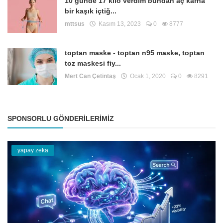
10 günde 17 kilo verdim bundan aç karna
bir kaşık içtiğ...
mttsus
Kasım 13, 2023
0
8777
toptan maske - toptan n95 maske, toptan
toz maskesi fiy...
Mert Can Çetintaş
Ocak 1, 2020
0
8291
SPONSORLU GÖNDERILERIMIZ
yapay zeka