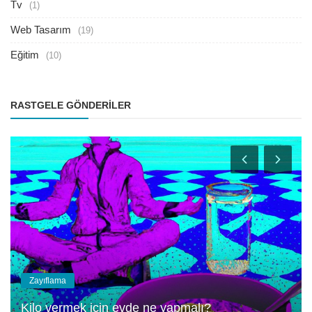
Tv
(1)
Web Tasarım
(19)
Eğitim
(10)
RASTGELE GÖNDERILER
Zayıflama
Kilo vermek için evde ne yapmalı?