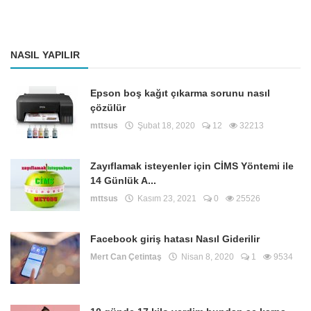
NASIL YAPILIR
Epson boş kağıt çıkarma sorunu nasıl
çözülür
mttsus
Şubat 18, 2020
12
32213
Zayıflamak isteyenler için CİMS Yöntemi ile
14 Günlük A...
mttsus
Kasım 23, 2021
0
25526
Facebook giriş hatası Nasıl Giderilir
Mert Can Çetintaş
Nisan 8, 2020
1
9534