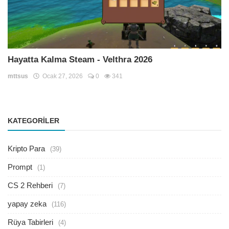
Hayatta Kalma Steam - Velthra 2026
mttsus
Ocak 27, 2026
0
341
KATEGORILER
Kripto Para
(39)
Prompt
(1)
CS 2 Rehberi
(7)
yapay zeka
(116)
Rüya Tabirleri
(4)