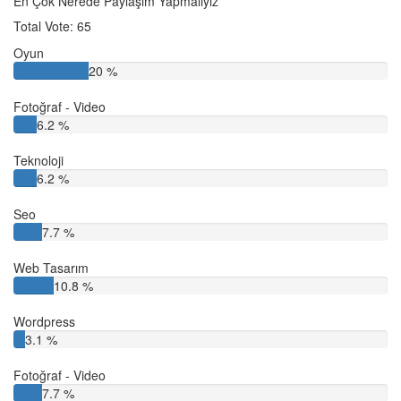
En Çok Nerede Paylaşım Yapmalıyız
Total Vote: 65
Oyun
20 %
Fotoğraf - Video
6.2 %
Teknoloji
6.2 %
Seo
7.7 %
Web Tasarım
10.8 %
Wordpress
3.1 %
Fotoğraf - Video
7.7 %