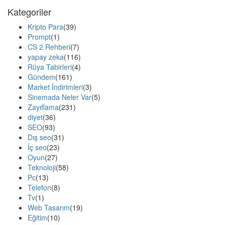
Kategoriler
Kripto Para
(39)
Prompt
(1)
CS 2 Rehberi
(7)
yapay zeka
(116)
Rüya Tabirleri
(4)
Gündem
(161)
Market İndirimleri
(3)
Sinemada Neler Var
(5)
Zayıflama
(231)
diyet
(36)
SEO
(93)
Dış seo
(31)
İç seo
(23)
Oyun
(27)
Teknoloji
(58)
Pc
(13)
Telefon
(8)
Tv
(1)
Web Tasarım
(19)
Eğitim
(10)