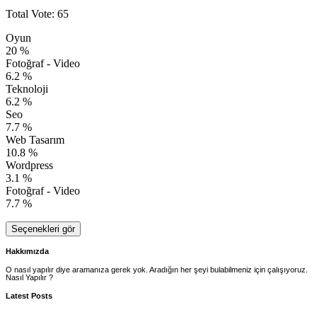
Total Vote: 65
Oyun
20 %
Fotoğraf - Video
6.2 %
Teknoloji
6.2 %
Seo
7.7 %
Web Tasarım
10.8 %
Wordpress
3.1 %
Fotoğraf - Video
7.7 %
Seçenekleri gör
Hakkımızda
O nasıl yapılır diye aramanıza gerek yok. Aradığın her şeyi bulabilmeniz için çalışıyoruz.
Nasıl Yapılır ?
Latest Posts