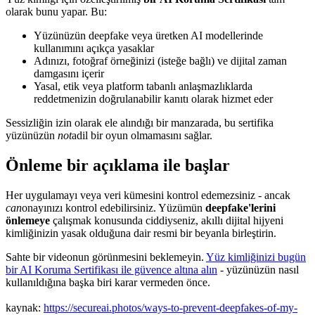
olarak bunu yapar. Bu:
Yüzünüzün deepfake veya üretken AI modellerinde
kullanımını açıkça yasaklar
Adınızı, fotoğraf örneğinizi (isteğe bağlı) ve dijital zaman
damgasını içerir
Yasal, etik veya platform tabanlı anlaşmazlıklarda
reddetmenizin doğrulanabilir kanıtı olarak hizmet eder
Sessizliğin izin olarak ele alındığı bir manzarada, bu sertifika
yüzünüzün
not
adil bir oyun olmamasını sağlar.
Önleme bir açıklama ile başlar
Her uygulamayı veya veri kümesini kontrol edemezsiniz - ancak
can
onayınızı kontrol edebilirsiniz. Yüzümün
deepfake'lerini
önlemeye
çalışmak konusunda ciddiyseniz, akıllı dijital hijyeni
kimliğinizin yasak olduğuna dair resmi bir beyanla birleştirin.
Sahte bir videonun görünmesini beklemeyin.
Yüz kimliğinizi bugün
bir AI Koruma Sertifikası ile güvence altına alın
- yüzünüzün nasıl
kullanıldığına başka biri karar vermeden önce.
kaynak:
https://secureai.photos/ways-to-prevent-deepfakes-of-my-