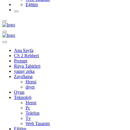
Eğitim
Ana Sayfa
CS 2 Rehberi
Prompt
Rüya Tabirleri
yapay zeka
Zayıflama
Hepsi
diyet
Oyun
Teknoloji
Hepsi
Pc
Telefon
Tv
Web Tasarım
Eğitim