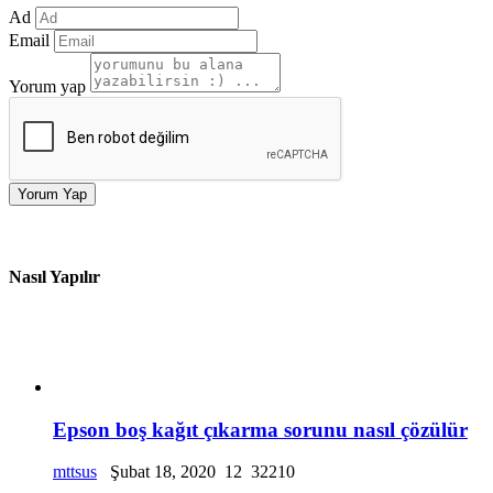
Ad
Email
Yorum yap
Yorum Yap
Nasıl Yapılır
Epson boş kağıt çıkarma sorunu nasıl çözülür
mttsus
Şubat 18, 2020
12
32210