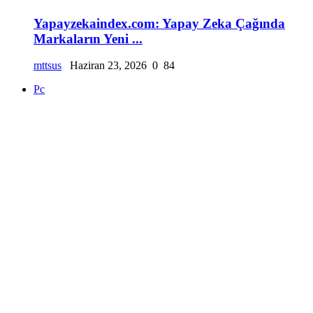
Yapayzekaindex.com: Yapay Zeka Çağında
Markaların Yeni ...
mttsus
Haziran 23, 2026
0
84
Pc