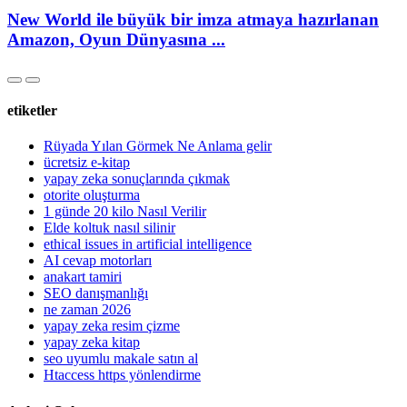
New World ile büyük bir imza atmaya hazırlanan
Amazon, Oyun Dünyasına ...
etiketler
Rüyada Yılan Görmek Ne Anlama gelir
ücretsiz e-kitap
yapay zeka sonuçlarında çıkmak
otorite oluşturma
1 günde 20 kilo Nasıl Verilir
Elde koltuk nasıl silinir
ethical issues in artificial intelligence
AI cevap motorları
anakart tamiri
SEO danışmanlığı
ne zaman 2026
yapay zeka resim çizme
yapay zeka kitap
seo uyumlu makale satın al
Htaccess https yönlendirme