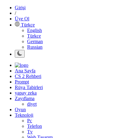
Girişi
/
Üye Ol
Türkçe
English
Türkçe
German
Russian
Ana Sayfa
CS 2 Rehberi
Prompt
Rüya Tabirleri
yapay zeka
Zayıflama
diyet
Oyun
Teknoloji
Pc
Telefon
Tv
Web Tasarım