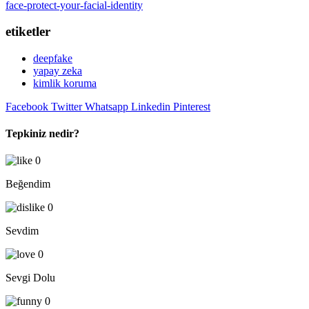
face-protect-your-facial-identity
etiketler
deepfake
yapay zeka
kimlik koruma
Facebook
Twitter
Whatsapp
Linkedin
Pinterest
Tepkiniz nedir?
0
Beğendim
0
Sevdim
0
Sevgi Dolu
0