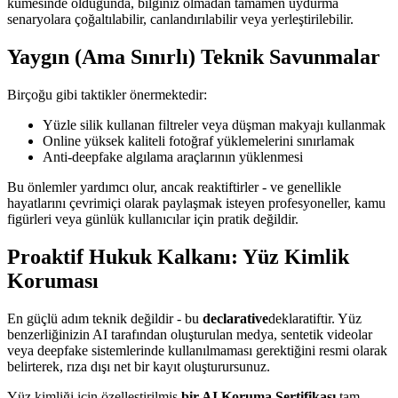
kümesinde olduğunda, bilginiz olmadan tamamen uydurma
senaryolara çoğaltılabilir, canlandırılabilir veya yerleştirilebilir.
Yaygın (Ama Sınırlı) Teknik Savunmalar
Birçoğu gibi taktikler önermektedir:
Yüzle silik kullanan filtreler veya düşman makyajı kullanmak
Online yüksek kaliteli fotoğraf yüklemelerini sınırlamak
Anti-deepfake algılama araçlarının yüklenmesi
Bu önlemler yardımcı olur, ancak reaktiftirler - ve genellikle
hayatlarını çevrimiçi olarak paylaşmak isteyen profesyoneller, kamu
figürleri veya günlük kullanıcılar için pratik değildir.
Proaktif Hukuk Kalkanı: Yüz Kimlik
Koruması
En güçlü adım teknik değildir - bu
declarative
deklaratiftir. Yüz
benzerliğinizin AI tarafından oluşturulan medya, sentetik videolar
veya deepfake sistemlerinde kullanılmaması gerektiğini resmi olarak
belirterek, rıza dışı net bir kayıt oluşturursunuz.
Yüz kimliği için özelleştirilmiş
bir AI Koruma Sertifikası
tam