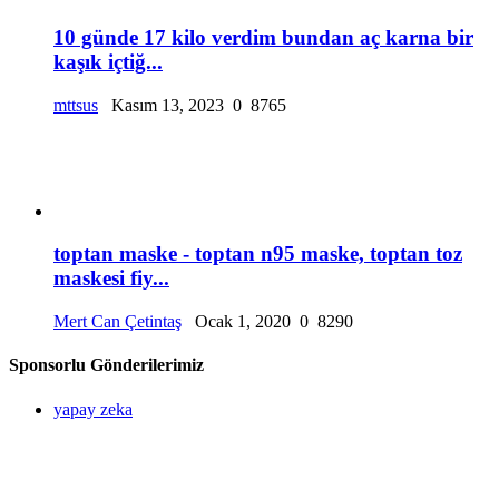
10 günde 17 kilo verdim bundan aç karna bir
kaşık içtiğ...
mttsus
Kasım 13, 2023
0
8765
toptan maske - toptan n95 maske, toptan toz
maskesi fiy...
Mert Can Çetintaş
Ocak 1, 2020
0
8290
Sponsorlu Gönderilerimiz
yapay zeka