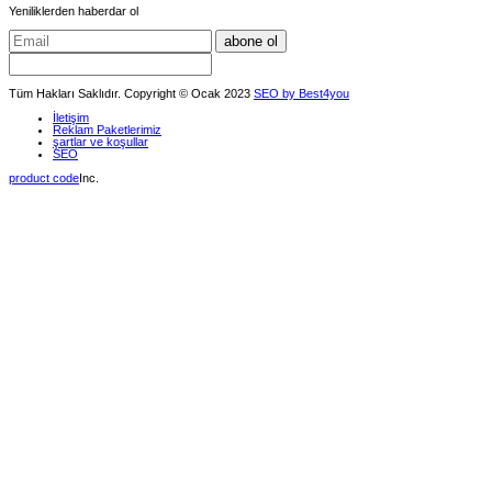
Yeniliklerden haberdar ol
abone ol
Tüm Hakları Saklıdır. Copyright © Ocak 2023
SEO by Best4you
İletişim
Reklam Paketlerimiz
şartlar ve koşullar
SEO
product code
Inc.