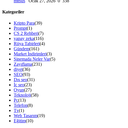
mttsus
Ocak 27, 2026
0
338
Kategoriler
Kripto Para
(39)
Prompt
(1)
CS 2 Rehberi
(7)
yapay zeka
(116)
Rüya Tabirleri
(4)
Gündem
(161)
Market İndirimleri
(3)
Sinemada Neler Var
(5)
Zayıflama
(231)
diyet
(36)
SEO
(93)
Dış seo
(31)
İç seo
(23)
Oyun
(27)
Teknoloji
(58)
Pc
(13)
Telefon
(8)
Tv
(1)
Web Tasarım
(19)
Eğitim
(10)