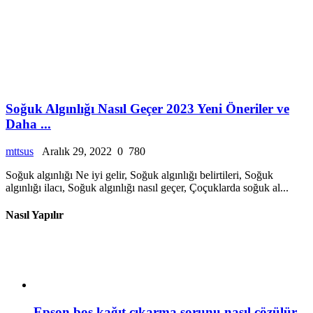
Soğuk Algınlığı Nasıl Geçer 2023 Yeni Öneriler ve
Daha ...
mttsus
Aralık 29, 2022
0
780
Soğuk algınlığı Ne iyi gelir, Soğuk algınlığı belirtileri, Soğuk
algınlığı ilacı, Soğuk algınlığı nasıl geçer, Çoçuklarda soğuk al...
Nasıl Yapılır
Epson boş kağıt çıkarma sorunu nasıl çözülür