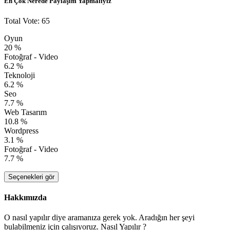
En Çok Nerede Paylaşım Yapmalıyız
Total Vote: 65
Oyun
20 %
Fotoğraf - Video
6.2 %
Teknoloji
6.2 %
Seo
7.7 %
Web Tasarım
10.8 %
Wordpress
3.1 %
Fotoğraf - Video
7.7 %
Seçenekleri gör
Hakkımızda
O nasıl yapılır diye aramanıza gerek yok. Aradığın her şeyi
bulabilmeniz için çalışıyoruz. Nasıl Yapılır ?