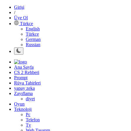
Girişi
/
Üye Ol
Türkçe
English
Türkçe
German
Russian
Ana Sayfa
CS 2 Rehberi
Prompt
Rüya Tabirleri
yapay zeka
Zayıflama
diyet
Oyun
Teknoloji
Pc
Telefon
Tv
Web Tasarım