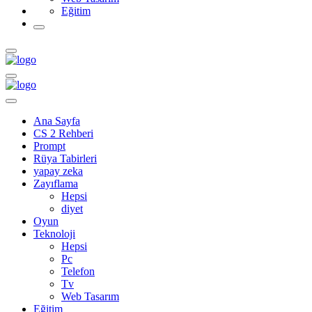
Eğitim
Ana Sayfa
CS 2 Rehberi
Prompt
Rüya Tabirleri
yapay zeka
Zayıflama
Hepsi
diyet
Oyun
Teknoloji
Hepsi
Pc
Telefon
Tv
Web Tasarım
Eğitim