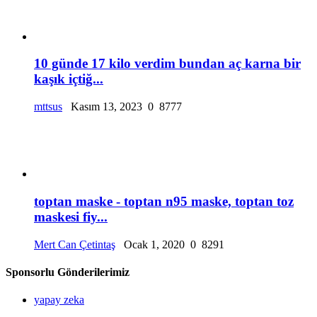
10 günde 17 kilo verdim bundan aç karna bir
kaşık içtiğ...
mttsus
Kasım 13, 2023
0
8777
toptan maske - toptan n95 maske, toptan toz
maskesi fiy...
Mert Can Çetintaş
Ocak 1, 2020
0
8291
Sponsorlu Gönderilerimiz
yapay zeka