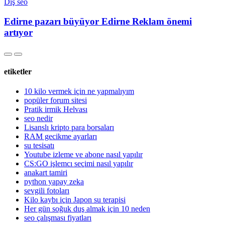
Dış seo
Edirne pazarı büyüyor Edirne Reklam önemi
artıyor
etiketler
10 kilo vermek için ne yapmalıyım
popüler forum sitesi
Pratik irmik Helvası
seo nedir
Lisanslı kripto para borsaları
RAM gecikme ayarları
su tesisatı
Youtube izleme ve abone nasıl yapılır
CS:GO işlemcı seçimi nasıl yapılır
anakart tamiri
python yapay zeka
sevgili fotoları
Kilo kaybı için Japon su terapisi
Her gün soğuk duş almak için 10 neden
seo çalışması fiyatları