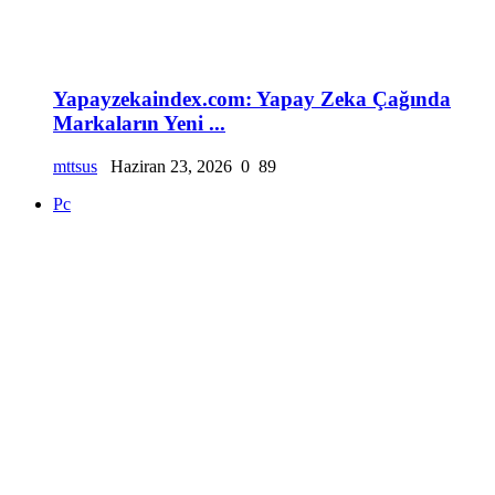
Yapayzekaindex.com: Yapay Zeka Çağında
Markaların Yeni ...
mttsus
Haziran 23, 2026
0
89
Pc