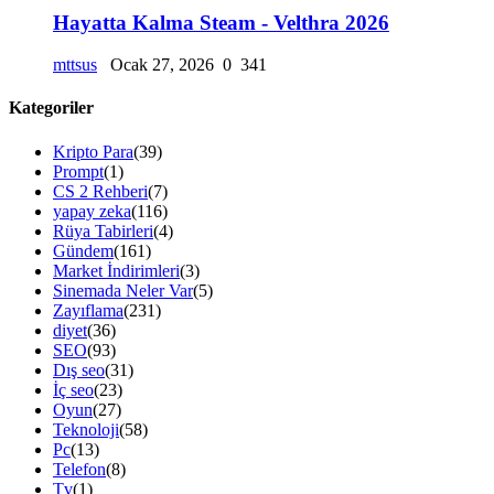
Hayatta Kalma Steam - Velthra 2026
mttsus
Ocak 27, 2026
0
341
Kategoriler
Kripto Para
(39)
Prompt
(1)
CS 2 Rehberi
(7)
yapay zeka
(116)
Rüya Tabirleri
(4)
Gündem
(161)
Market İndirimleri
(3)
Sinemada Neler Var
(5)
Zayıflama
(231)
diyet
(36)
SEO
(93)
Dış seo
(31)
İç seo
(23)
Oyun
(27)
Teknoloji
(58)
Pc
(13)
Telefon
(8)
Tv
(1)