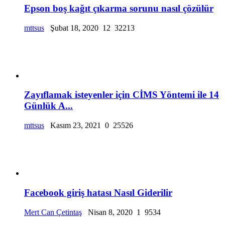
Epson boş kağıt çıkarma sorunu nasıl çözülür
mttsus
Şubat 18, 2020
12
32213
Zayıflamak isteyenler için CİMS Yöntemi ile 14
Günlük A...
mttsus
Kasım 23, 2021
0
25526
Facebook giriş hatası Nasıl Giderilir
Mert Can Çetintaş
Nisan 8, 2020
1
9534