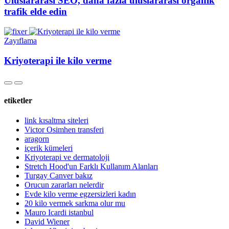
Uluslararası SEO, daha fazla uluslararası organik
trafik elde edin
Zayıflama
Kriyoterapi ile kilo verme
etiketler
link kısaltma siteleri
Victor Osimhen transferi
aragorn
içerik kümeleri
Kriyoterapi ve dermatoloji
Stretch Hood'un Farklı Kullanım Alanları
Turgay Canver bakız
Orucun zararları nelerdir
Evde kilo verme egzersizleri kadın
20 kilo vermek sarkma olur mu
Mauro Icardi istanbul
David Wiener