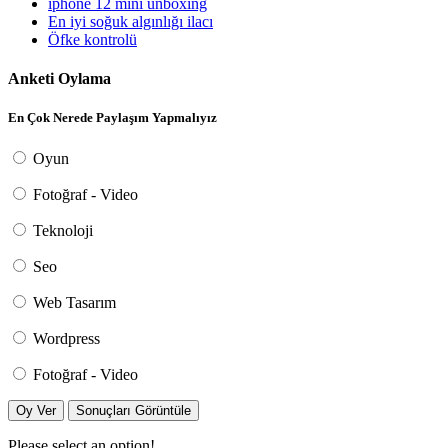
iphone 12 mini unboxing
En iyi soğuk algınlığı ilacı
Öfke kontrolü
Anketi Oylama
En Çok Nerede Paylaşım Yapmalıyız
Oyun
Fotoğraf - Video
Teknoloji
Seo
Web Tasarım
Wordpress
Fotoğraf - Video
Oy Ver
Sonuçları Görüntüle
Please select an option!