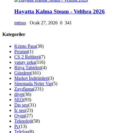
Hayatta Kalma Steam - Velthra 2026
mttsus
Ocak 27, 2026
0
341
Kategoriler
Kripto Para
(39)
Prompt
(1)
CS 2 Rehberi
(7)
yapay zeka
(116)
Rüya Tabirleri
(4)
Gündem
(161)
Market İndirimleri
(3)
Sinemada Neler Var
(5)
Zayıflama
(231)
diyet
(36)
SEO
(93)
Dış seo
(31)
İç seo
(23)
Oyun
(27)
Teknoloji
(58)
Pc
(13)
Telefon
(8)