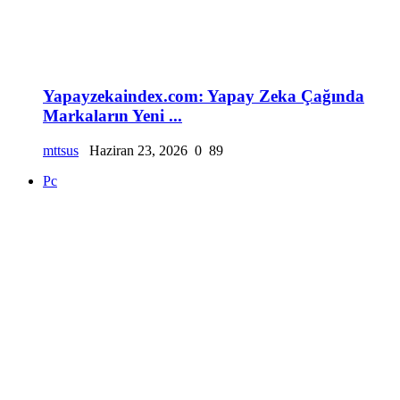
Yapayzekaindex.com: Yapay Zeka Çağında
Markaların Yeni ...
mttsus
Haziran 23, 2026
0
89
Pc