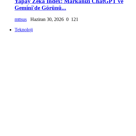
Yapay Zeka Index: Markanızı ChatGPT ve
Gemini'de Görünü...
mttsus
Haziran 30, 2026
0
121
Teknoloji