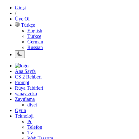
Girişi
/
Üye Ol
Türkçe
English
Türkçe
German
Russian
Ana Sayfa
CS 2 Rehberi
Prompt
Rüya Tabirleri
yapay zeka
Zayıflama
diyet
Oyun
Teknoloji
Pc
Telefon
Tv
Web Tasarım