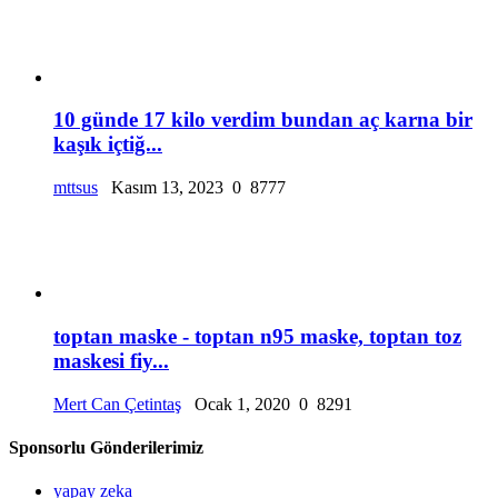
10 günde 17 kilo verdim bundan aç karna bir
kaşık içtiğ...
mttsus
Kasım 13, 2023
0
8777
toptan maske - toptan n95 maske, toptan toz
maskesi fiy...
Mert Can Çetintaş
Ocak 1, 2020
0
8291
Sponsorlu Gönderilerimiz
yapay zeka