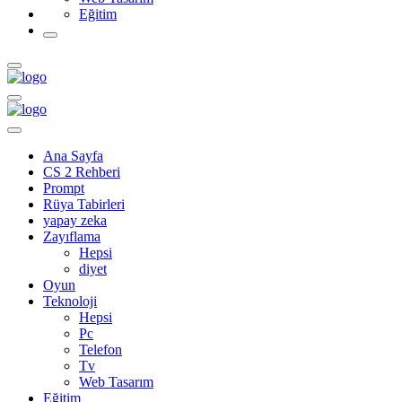
Eğitim
Ana Sayfa
CS 2 Rehberi
Prompt
Rüya Tabirleri
yapay zeka
Zayıflama
Hepsi
diyet
Oyun
Teknoloji
Hepsi
Pc
Telefon
Tv
Web Tasarım
Eğitim