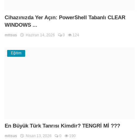
Cihazınızda Yer Açın: PowerShell Tabanlı CLEAR
WINDOWS ...
mttsus
Haziran 14, 2026
0
124
Eğitim
En Büyük Türk Tanrısı Kimdir? TENGRİ Mİ ???
mttsus
Nisan 13, 2026
0
190