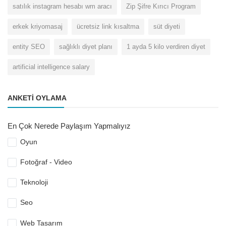
satılık instagram hesabı wm aracı
Zip Şifre Kırıcı Program
erkek kriyomasaj
ücretsiz link kısaltma
süt diyeti
entity SEO
sağlıklı diyet planı
1 ayda 5 kilo verdiren diyet
artificial intelligence salary
ANKETI OYLAMA
En Çok Nerede Paylaşım Yapmalıyız
Oyun
Fotoğraf - Video
Teknoloji
Seo
Web Tasarım