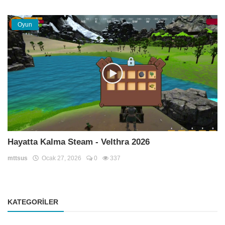
Oyun
Hayatta Kalma Steam - Velthra 2026
mttsus
Ocak 27, 2026
0
337
KATEGORILER