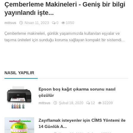
Çemberleme Makineleri - Geniş bir bilgi
Teknoloji
yayınlandı işte...
Eğitim
mttsus
Nisan 11, 2023
0
1050
Girişi
Çemberleme makineleri, günlük yaşamımızda kullanılan eşyalar ve
taşıma üniteleri için sunduğu koruma sağlayan kompakt bir sistemdi...
Üye Ol
Türkçe
NASIL YAPILIR
Epson boş kağıt çıkarma sorunu nasıl
çözülür
mttsus
Şubat 18, 2020
12
32209
Zayıflamak isteyenler için CİMS Yöntemi ile
14 Günlük A...