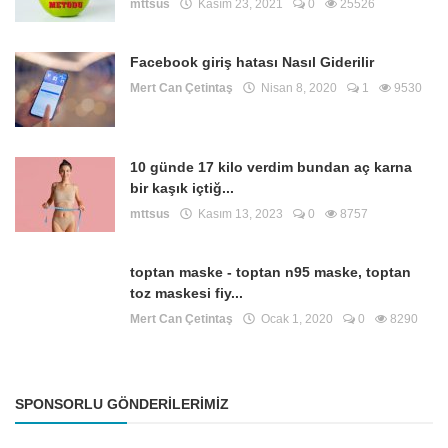
mttsus
Kasım 23, 2021
0
25526
Facebook giriş hatası Nasıl Giderilir
Mert Can Çetintaş
Nisan 8, 2020
1
9530
10 günde 17 kilo verdim bundan aç karna
bir kaşık içtiğ...
mttsus
Kasım 13, 2023
0
8757
toptan maske - toptan n95 maske, toptan
toz maskesi fiy...
Mert Can Çetintaş
Ocak 1, 2020
0
8290
SPONSORLU GÖNDERILERIMIZ