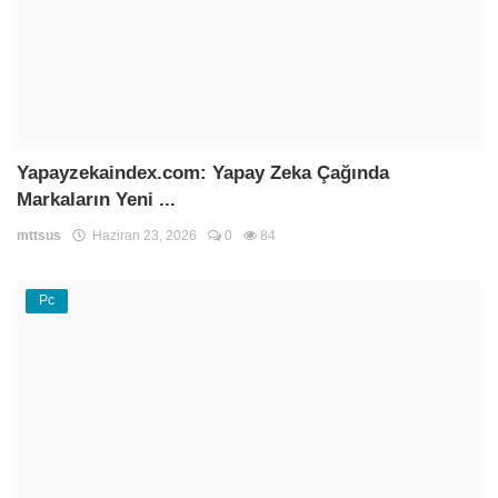
Yapayzekaindex.com: Yapay Zeka Çağında
Markaların Yeni ...
mttsus
Haziran 23, 2026
0
84
Pc