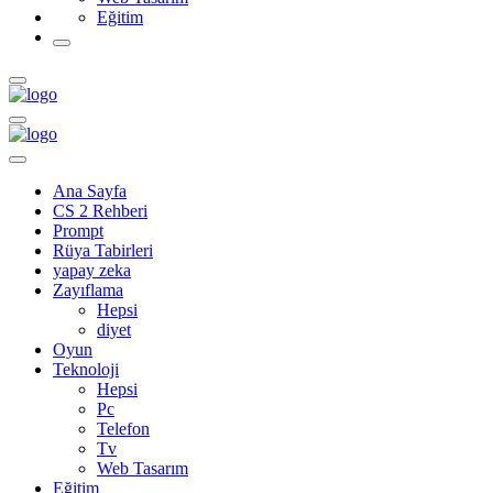
Eğitim
Ana Sayfa
CS 2 Rehberi
Prompt
Rüya Tabirleri
yapay zeka
Zayıflama
Hepsi
diyet
Oyun
Teknoloji
Hepsi
Pc
Telefon
Tv
Web Tasarım
Eğitim