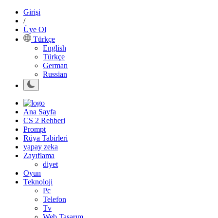
Girişi
/
Üye Ol
Türkçe
English
Türkçe
German
Russian
Ana Sayfa
CS 2 Rehberi
Prompt
Rüya Tabirleri
yapay zeka
Zayıflama
diyet
Oyun
Teknoloji
Pc
Telefon
Tv
Web Tasarım