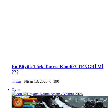
En Büyük Türk Tanrısı Kimdir? TENGRİ Mİ
???
mttsus
Nisan 13, 2026
0
190
Oyun