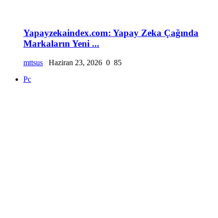
Yapayzekaindex.com: Yapay Zeka Çağında
Markaların Yeni ...
mttsus
Haziran 23, 2026
0
85
Pc