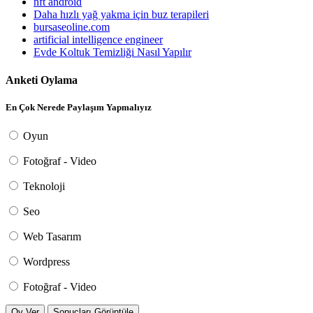
nft android
Daha hızlı yağ yakma için buz terapileri
bursaseoline.com
artificial intelligence engineer
Evde Koltuk Temizliği Nasıl Yapılır
Anketi Oylama
En Çok Nerede Paylaşım Yapmalıyız
Oyun
Fotoğraf - Video
Teknoloji
Seo
Web Tasarım
Wordpress
Fotoğraf - Video
Oy Ver
Sonuçları Görüntüle