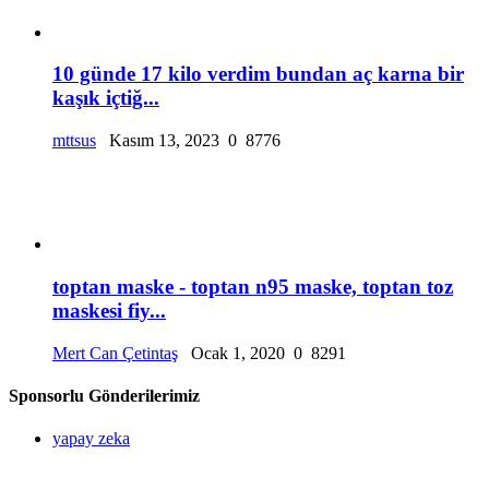
10 günde 17 kilo verdim bundan aç karna bir
kaşık içtiğ...
mttsus
Kasım 13, 2023
0
8776
toptan maske - toptan n95 maske, toptan toz
maskesi fiy...
Mert Can Çetintaş
Ocak 1, 2020
0
8291
Sponsorlu Gönderilerimiz
yapay zeka