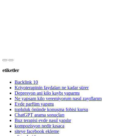
etiketler
Backlink 10
Kriyoterapinin faydaları ne kadar sürer
Depresyon ani kilo kaybı yaparmı
Ne yapsam kilo veremiyorum nasıl zayıflarım
Evde parfüm yapımı
topluluk önünde konuşma fobisi kursu
ChatGPT arama sonuçları
Buz terapisi evde nasıl yapılır
kompozisyon nedir kısaca
siteye facebook ekleme