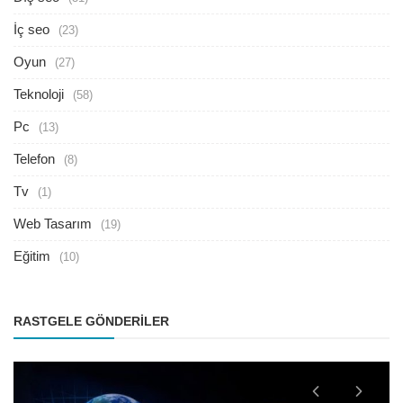
İç seo
(23)
Oyun
(27)
Teknoloji
(58)
Pc
(13)
Telefon
(8)
Tv
(1)
Web Tasarım
(19)
Eğitim
(10)
RASTGELE GÖNDERILER