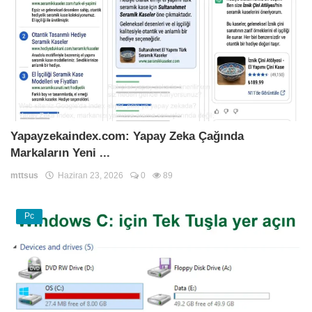
Yapayzekaindex.com: Yapay Zeka Çağında
Markaların Yeni ...
mttsus
Haziran 23, 2026
0
89
Pc