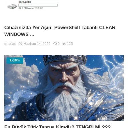
Cihazınızda Yer Açın: PowerShell Tabanlı CLEAR
WINDOWS ...
mttsus
Haziran 14, 2026
0
125
Eğitim
En Büyük Türk Tanrısı Kimdir? TENGRİ Mİ ???