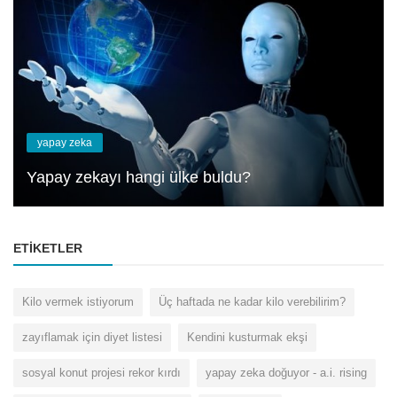
yapay zeka
Yapay zekayı hangi ülke buldu?
ETIKETLER
Kilo vermek istiyorum
Üç haftada ne kadar kilo verebilirim?
zayıflamak için diyet listesi
Kendini kusturmak ekşi
sosyal konut projesi rekor kırdı
yapay zeka doğuyor - a.i. rising