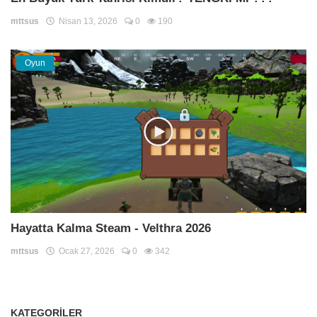
mttsus
Nisan 13, 2026
0
190
Oyun
Hayatta Kalma Steam - Velthra 2026
mttsus
Ocak 27, 2026
0
342
KATEGORILER