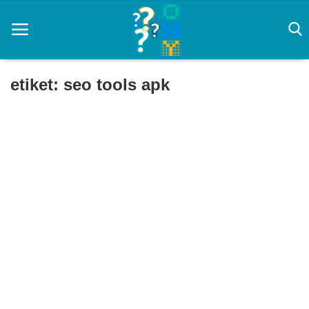
etiket: seo tools apk
Ana Sayfa
CS 2 Rehberi
Prompt
Rüya Tabirleri
yapay zeka
Zayıflama
Oyun