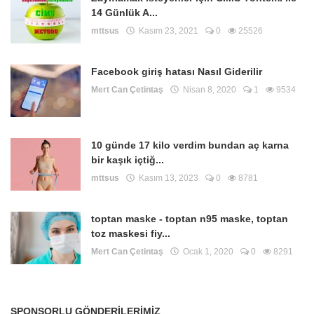
14 Günlük A...
mttsus
Kasım 23, 2021
0
25526
Facebook giriş hatası Nasıl Giderilir
Mert Can Çetintaş
Nisan 8, 2020
1
9534
10 günde 17 kilo verdim bundan aç karna
bir kaşık içtiğ...
mttsus
Kasım 13, 2023
0
8781
toptan maske - toptan n95 maske, toptan
toz maskesi fiy...
Mert Can Çetintaş
Ocak 1, 2020
0
8291
SPONSORLU GÖNDERILERIMIZ