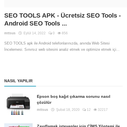
SEO TOOLS APK - Ücretsiz SEO Tools -
Android SEO Tools ...
mttsus
Eylül 14, 2022
0
856
SEO TOOLS apk ile Android telefonlarınızda, anında Web Sitesi
İncelemesi. Sınırsız web sitesini analiz etmek ve optimize etmek içi...
NASIL YAPILIR
Epson boş kağıt çıkarma sorunu nasıl
çözülür
mttsus
Şubat 18, 2020
12
32217
Zayıflamak isteyenler için CİMS Yöntemi ile