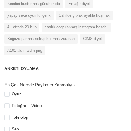
Kendini kusturmak günah mıdır
En ağır diyet
yapay zeka uyumlu içerik
Sahilde çıplak ayakla koşmak
4 Haftada 20 Kilo
satılık doğrulanmış instagram hesabı
Boğaza parmak sokup kusmak zararları
CIMS diyet
A101 aldın aldın png
ANKETI OYLAMA
En Çok Nerede Paylaşım Yapmalıyız
Oyun
Fotoğraf - Video
Teknoloji
Seo