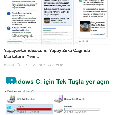
Yapayzekaindex.com: Yapay Zeka Çağında
Markaların Yeni ...
mttsus
Haziran 23, 2026
0
84
Pc