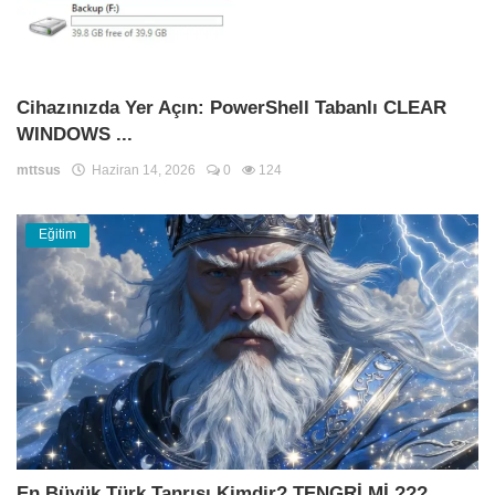
Cihazınızda Yer Açın: PowerShell Tabanlı CLEAR
WINDOWS ...
mttsus
Haziran 14, 2026
0
124
Eğitim
En Büyük Türk Tanrısı Kimdir? TENGRİ Mİ ???