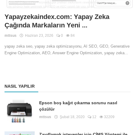
Yapayzekaindex.com: Yapay Zeka
Çağında Markaların Yeni ...
mttsus
Haziran 23, 2026
0
84
yapay zeka seo, yapay zeka optimizasyonu, AI SEO, GEO, Generative
Engine Optimization, AEO, Answer Engine Optimization, yapay zeka...
NASIL YAPILIR
Epson boş kağıt çıkarma sorunu nasıl
çözülür
mttsus
Şubat 18, 2020
12
32209
Zayıflamak isteyenler için CİMS Yöntemi ile