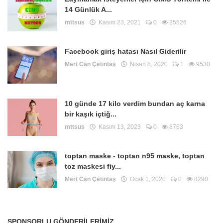
14 Günlük A...
mttsus
Kasım 23, 2021
0
25526
Facebook giriş hatası Nasıl Giderilir
Mert Can Çetintaş
Nisan 8, 2020
1
9530
10 günde 17 kilo verdim bundan aç karna
bir kaşık içtiğ...
mttsus
Kasım 13, 2023
0
8763
toptan maske - toptan n95 maske, toptan
toz maskesi fiy...
Mert Can Çetintaş
Ocak 1, 2020
0
8290
SPONSORLU GÖNDERILERIMIZ