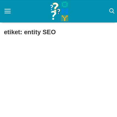
etiket: entity SEO
Ana Sayfa
CS 2 Rehberi
Prompt
Rüya Tabirleri
yapay zeka
Zayıflama
Oyun