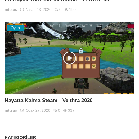
mttsus
Nisan 13, 2026
0
190
Oyun
Hayatta Kalma Steam - Velthra 2026
mttsus
Ocak 27, 2026
0
337
KATEGORILER