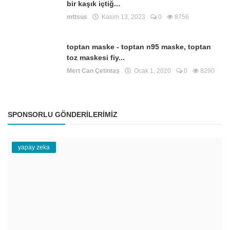
bir kaşık içtiğ...
mttsus
Kasım 13, 2023
0
8756
toptan maske - toptan n95 maske, toptan
toz maskesi fiy...
Mert Can Çetintaş
Ocak 1, 2020
0
8290
SPONSORLU GÖNDERILERIMIZ
yapay zeka