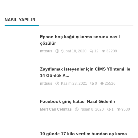
NASIL YAPILIR
Epson boş kağıt çıkarma sorunu nasıl
çözülür
mttsus
Şubat 18, 2020
12
32209
Zayıflamak isteyenler için CİMS Yöntemi ile
14 Günlük A...
mttsus
Kasım 23, 2021
0
25526
Facebook giriş hatası Nasıl Giderilir
Mert Can Çetintaş
Nisan 8, 2020
1
9530
10 günde 17 kilo verdim bundan aç karna