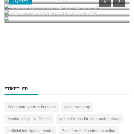
Nasıl üst sıralara taşırım...
Zayıflama
Bilmeniz gereken en yaygın yoga türü
Hızlı ve kalıcı olarak nasıl kilo verilir?
ETIKETLER
Kripto para yatırım borsaları
yoast seo amp
Manita sevgili Ne Demek
yazıcı bir boş bir dolu sayfa çıkıyor
artificial intelligence hentai
Pozitif ve mutlu olmanın yolları