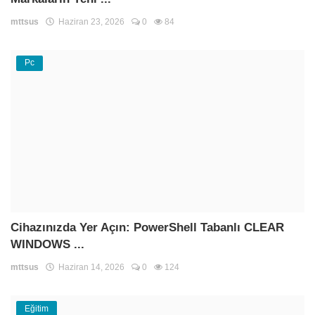
mttsus
Haziran 23, 2026
0
84
Pc
Cihazınızda Yer Açın: PowerShell Tabanlı CLEAR
WINDOWS ...
mttsus
Haziran 14, 2026
0
124
Eğitim