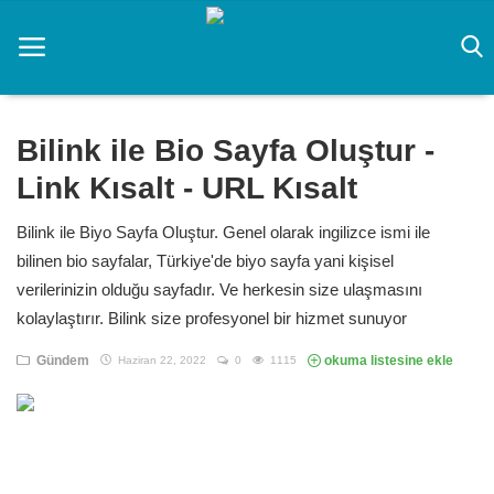
Ana Sayfa
Bilink ile Bio Sayfa Oluştur -
CS 2 Rehberi
Link Kısalt - URL Kısalt
Prompt
Bilink ile Biyo Sayfa Oluştur. Genel olarak ingilizce ismi ile
bilinen bio sayfalar, Türkiye'de biyo sayfa yani kişisel
Rüya Tabirleri
verilerinizin olduğu sayfadır. Ve herkesin size ulaşmasını
kolaylaştırır. Bilink size profesyonel bir hizmet sunuyor
yapay zeka
Gündem
okuma listesine ekle
Haziran 22, 2022
0
1115
Zayıflama
Oyun
Teknoloji