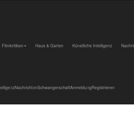
Filmkritiken
Haus & Garten
Künstliche Intelligenz
Nachri
telligenz
Nachrichten
Schwangerschaft
Anmeldung
Registrieren