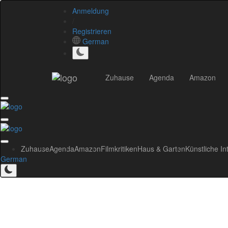
Anmeldung
/
Registrieren
German
Zuhause
Agenda
Amazon
Zuhause
Agenda
Amazon
Filmkritiken
Haus & Garten
Künstliche In
German