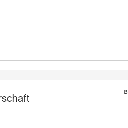
B
schaft