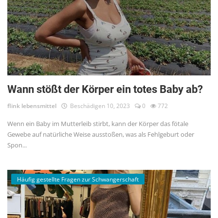
Wann stößt der Körper ein totes Baby ab?
flink lebensmittel
Beschädigen 10, 2023
0
772
Wenn ein Baby im Mutterleib stirbt, kann der Körper das fötale
Gewebe auf natürliche Weise ausstoßen, was als Fehlgeburt oder
Spon...
Häufig gestellte Fragen zur Schwangerschaft