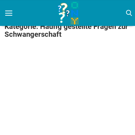
Kategorie: Häufig gestellte Fragen zur
Schwangerschaft
Zuhause
Agenda
Amazon
Filmkritiken
Haus & Garten
Künstliche Intelligenz
Nachrichten