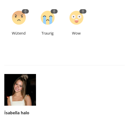
0
0
0
Wütend
Traurig
Wow
İsabella halo