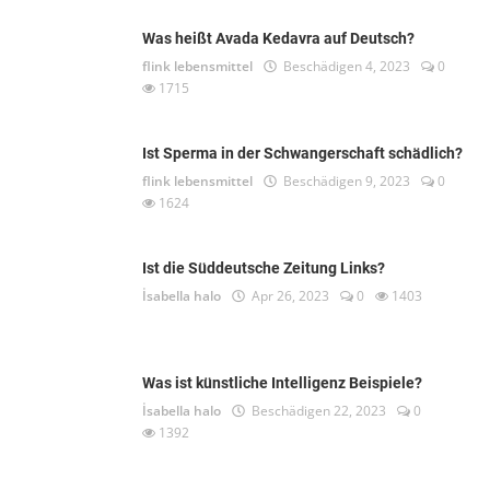
Was heißt Avada Kedavra auf Deutsch?
flink lebensmittel
Beschädigen 4, 2023
0
1715
Ist Sperma in der Schwangerschaft schädlich?
flink lebensmittel
Beschädigen 9, 2023
0
1624
Ist die Süddeutsche Zeitung Links?
İsabella halo
Apr 26, 2023
0
1403
Was ist künstliche Intelligenz Beispiele?
İsabella halo
Beschädigen 22, 2023
0
1392