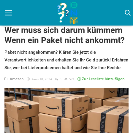
Wer muss sich darum kümmern
Wenn ein Paket nicht ankommt?
Zuhause
Paket nicht angekommen? Klären Sie jetzt die
Verantwortlichkeiten und erhalten Sie Ihr Geld zurück! Erfahren
Agenda
Sie, wer bei Lieferproblemen haftet und wie Sie Ihre Rechte
Amazon
Amazon
Zur Leseliste hinzufügen
Kann 10, 2024
0
571
Filmkritiken
Haus & Garten
Künstliche Intelligenz
Nachrichten