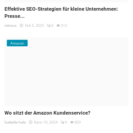
Effektive SEO-Strategien für kleine Unternehmen:
Presse...
mttsus
Feb 5, 2025
0
512
Amazon
Wo sitzt der Amazon Kundenservice?
İsabella halo
Kann 10, 2024
0
603