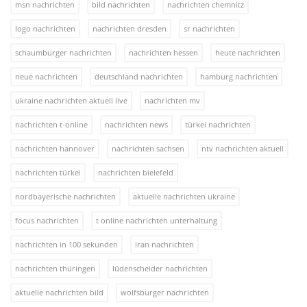
msn nachrichten
bild nachrichten
nachrichten chemnitz
logo nachrichten
nachrichten dresden
sr nachrichten
schaumburger nachrichten
nachrichten hessen
heute nachrichten
neue nachrichten
deutschland nachrichten
hamburg nachrichten
ukraine nachrichten aktuell live
nachrichten mv
nachrichten t-online
nachrichten news
türkei nachrichten
nachrichten hannover
nachrichten sachsen
ntv nachrichten aktuell
nachrichten türkei
nachrichten bielefeld
nordbayerische nachrichten
aktuelle nachrichten ukraine
focus nachrichten
t online nachrichten unterhaltung
nachrichten in 100 sekunden
iran nachrichten
nachrichten thüringen
lüdenscheider nachrichten
aktuelle nachrichten bild
wolfsburger nachrichten