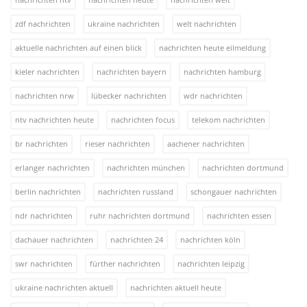
zdf nachrichten
ukraine nachrichten
welt nachrichten
aktuelle nachrichten auf einen blick
nachrichten heute eilmeldung
kieler nachrichten
nachrichten bayern
nachrichten hamburg
nachrichten nrw
lübecker nachrichten
wdr nachrichten
ntv nachrichten heute
nachrichten focus
telekom nachrichten
br nachrichten
rieser nachrichten
aachener nachrichten
erlanger nachrichten
nachrichten münchen
nachrichten dortmund
berlin nachrichten
nachrichten russland
schongauer nachrichten
ndr nachrichten
ruhr nachrichten dortmund
nachrichten essen
dachauer nachrichten
nachrichten 24
nachrichten köln
swr nachrichten
fürther nachrichten
nachrichten leipzig
ukraine nachrichten aktuell
nachrichten aktuell heute