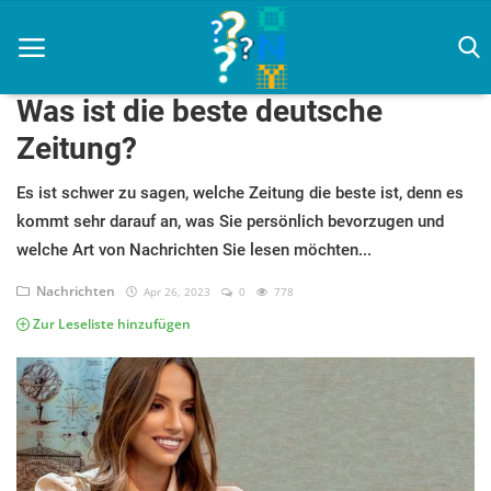
Was ist die beste deutsche
Zeitung?
Zuhause
Es ist schwer zu sagen, welche Zeitung die beste ist, denn es
kommt sehr darauf an, was Sie persönlich bevorzugen und
Agenda
welche Art von Nachrichten Sie lesen möchten...
Amazon
Nachrichten
Apr 26, 2023
0
778
Zur Leseliste hinzufügen
Filmkritiken
Haus & Garten
Künstliche Intelligenz
Nachrichten