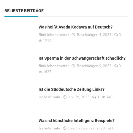
BELIEBTE BEITRÄGE
Was heißt Avada Kedavra auf Deutsch?
flink lebensmittel
Beschädigen 4, 2023
0
1715
Ist Sperma in der Schwangerschaft schädlich?
flink lebensmittel
Beschädigen 9, 2023
0
1625
Ist die Süddeutsche Zeitung Links?
İsabella halo
Apr 26, 2023
0
1403
Was ist künstliche Intelligenz Beispiele?
İsabella halo
Beschädigen 22, 2023
0