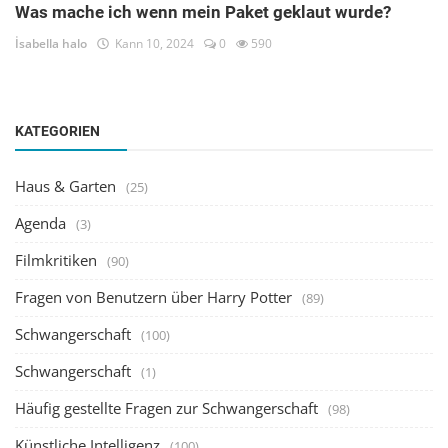
Was mache ich wenn mein Paket geklaut wurde?
İsabella halo
Kann 10, 2024
0
590
KATEGORIEN
Haus & Garten
(25)
Agenda
(3)
Filmkritiken
(90)
Fragen von Benutzern über Harry Potter
(89)
Schwangerschaft
(100)
Schwangerschaft
(1)
Häufig gestellte Fragen zur Schwangerschaft
(98)
Künstliche Intelligenz
(100)