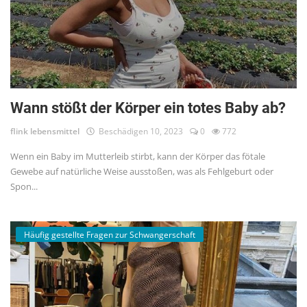
Wann stößt der Körper ein totes Baby ab?
flink lebensmittel
Beschädigen 10, 2023
0
772
Wenn ein Baby im Mutterleib stirbt, kann der Körper das fötale
Gewebe auf natürliche Weise ausstoßen, was als Fehlgeburt oder
Spon...
Häufig gestellte Fragen zur Schwangerschaft