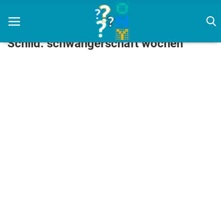
Schild: schwangerschaft wochen
Zuhause
Agenda
Amazon
Filmkritiken
Haus & Garten
Künstliche Intelligenz
Nachrichten