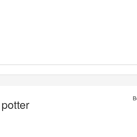
B
 potter