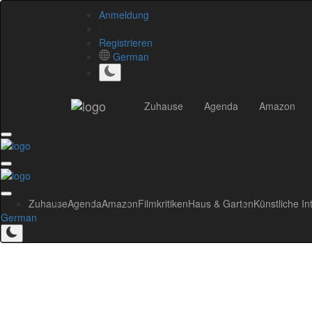
Anmeldung
/
Registrieren
German
Zuhause
Agenda
Amazon
Zuhause
Agenda
Amazon
Filmkritiken
Haus & Garten
Künstliche In
German