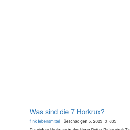
Was sind die 7 Horkrux?
flink lebensmittel
Beschädigen 5, 2023
0
635
Die sieben Horkruxe in der Harry Potter-Reihe sind: 