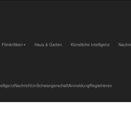
Filmkritiken
Haus & Garten
Künstliche Intelligenz
Nachri
telligenz
Nachrichten
Schwangerschaft
Anmeldung
Registrieren