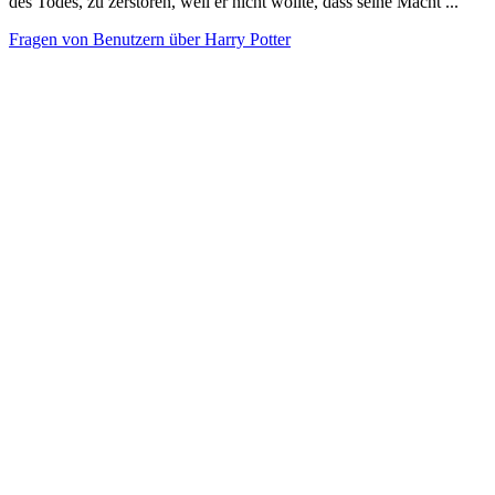
des Todes, zu zerstören, weil er nicht wollte, dass seine Macht ...
Fragen von Benutzern über Harry Potter