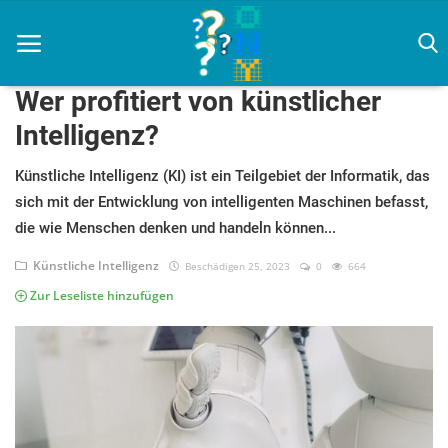
Wer profitiert von künstlicher
Intelligenz?
Zuhause
Künstliche Intelligenz (KI) ist ein Teilgebiet der Informatik, das
sich mit der Entwicklung von intelligenten Maschinen befasst,
Agenda
die wie Menschen denken und handeln können...
Amazon
Künstliche Intelligenz
Beschädigen 25, 2023
0
664
Zur Leseliste hinzufügen
Filmkritiken
Haus & Garten
Künstliche Intelligenz
Nachrichten