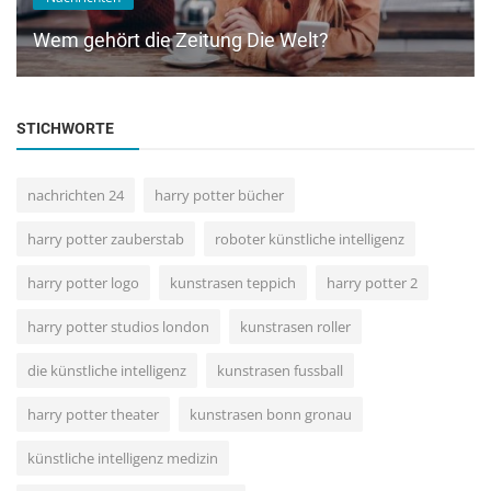
Wem gehört die Zeitung Die Welt?
STICHWORTE
nachrichten 24
harry potter bücher
harry potter zauberstab
roboter künstliche intelligenz
harry potter logo
kunstrasen teppich
harry potter 2
harry potter studios london
kunstrasen roller
die künstliche intelligenz
kunstrasen fussball
harry potter theater
kunstrasen bonn gronau
künstliche intelligenz medizin